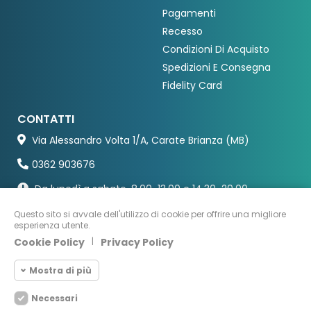
Pagamenti
Recesso
Condizioni Di Acquisto
Spedizioni E Consegna
Fidelity Card
CONTATTI
Via Alessandro Volta 1/A, Carate Brianza (MB)
0362 903676
Da lunedì a sabato, 8.00-13.00 e 14.30-20.00
Questo sito si avvale dell'utilizzo di cookie per offrire una migliore
esperienza utente.
Cookie Policy
|
Privacy Policy
Mostra di più
Necessari
Cookie necessari
Necessari