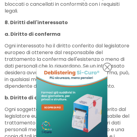
bloccati o cancellati in conformità con i requisiti
legali.
8. Diritti dell'interessato
a. Diritto di conferma
Ogni interessato ha il diritto conferito dal legislatore
europeo di ottenere dal responsabile del
trattamento la conferma dell'esistenza o meno di
dati personali che lo riguardano. Se un interessato
desidera avvalersi di questo diritto di conferma, può,
in qualsiasi momento, contattare qualsiasi
dipendente del responsabile del trattamento.
b. Diritto di accesso
Ogni soggetto interessato ha il diritto conferito dal
legislatore europeo di ottenere dal responsabile del
trattamento informazioni gratuite sui propri dati
personali memorizzati in qualsiasi momento e una
copia di tali informazioni. Inoltre, le direttive e i