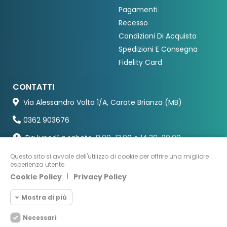
Pagamenti
Recesso
Condizioni Di Acquisto
Spedizioni E Consegna
Fidelity Card
CONTATTI
Via Alessandro Volta 1/A, Carate Brianza (MB)
0362 903676
Da lunedì a sabato, 8.00-13.00 e 14.30-20.00
Questo sito si avvale dell'utilizzo di cookie per offrire una migliore
esperienza utente.
Cookie Policy
|
Privacy Policy
Mostra di più
Necessari
Cookie necessari
Necessari