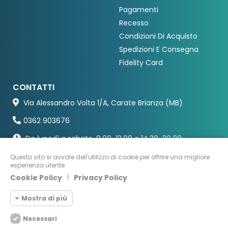
Pagamenti
Recesso
Condizioni Di Acquisto
Spedizioni E Consegna
Fidelity Card
CONTATTI
Via Alessandro Volta 1/A, Carate Brianza (MB)
0362 903676
Da lunedì a sabato, 8.00-13.00 e 14.30-20.00
Questo sito si avvale dell'utilizzo di cookie per offrire una migliore
esperienza utente.
Cookie Policy
|
Privacy Policy
Mostra di più
Necessari
Cookie necessari
Necessari