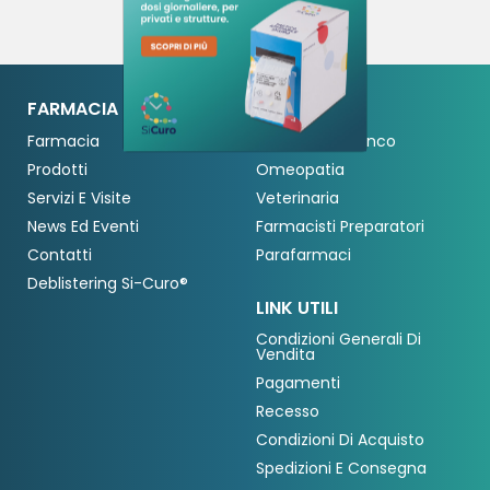
Crea nuova lista
add_circle_outline
((cancelText))
Annulla
Accedi
Annulla
Crea lista dei desideri
((modalDeleteText))
FARMACIA MERATI
SHOP
Farmacia
Farmaci Da Banco
Prodotti
Omeopatia
Servizi E Visite
Veterinaria
News Ed Eventi
Farmacisti Preparatori
Contatti
Parafarmaci
Deblistering Si-Curo®
LINK UTILI
Condizioni Generali Di
Vendita
Pagamenti
Recesso
Condizioni Di Acquisto
Spedizioni E Consegna