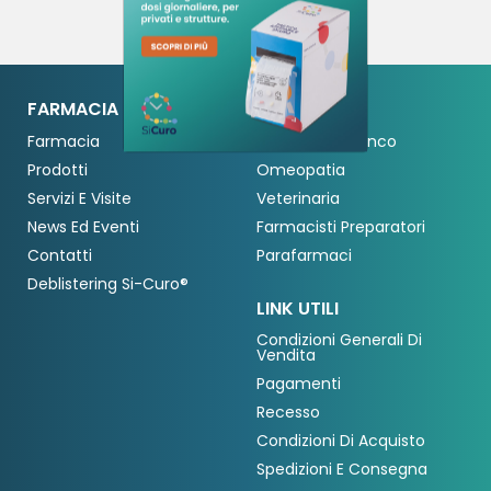
Crea nuova lista
add_circle_outline
((cancelText))
Annulla
Accedi
Annulla
Crea lista dei desideri
((modalDeleteText))
FARMACIA MERATI
SHOP
Farmacia
Farmaci Da Banco
Prodotti
Omeopatia
Servizi E Visite
Veterinaria
News Ed Eventi
Farmacisti Preparatori
Contatti
Parafarmaci
Deblistering Si-Curo®
LINK UTILI
Condizioni Generali Di
Vendita
Pagamenti
Recesso
Condizioni Di Acquisto
Spedizioni E Consegna