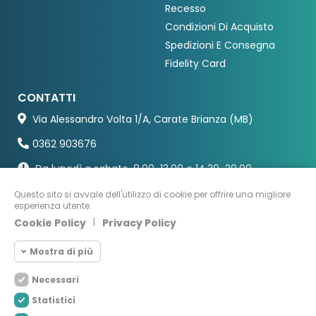
Recesso
Condizioni Di Acquisto
Spedizioni E Consegna
Fidelity Card
CONTATTI
Via Alessandro Volta 1/A, Carate Brianza (MB)
0362 903676
Da lunedì a sabato, 8.00-13.00 e 14.30-20.00
Questo sito si avvale dell'utilizzo di cookie per offrire una migliore
esperienza utente.
Cookie Policy
|
Privacy Policy
Mostra di più
Necessari
Cookie necessari
Necessari
Statistici
I Cookie Necessari aiutano il sito web ad
Cookie