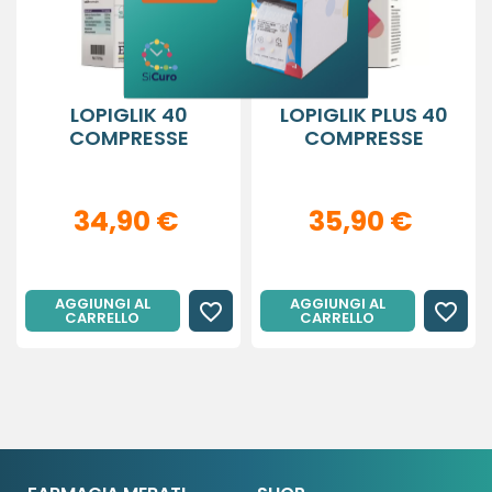
Annulla
Accedi
Annulla
Crea lista dei desideri
((modalDeleteText))
LOPIGLIK 40
LOPIGLIK PLUS 40
COMPRESSE
COMPRESSE
34,90 €
35,90 €
AGGIUNGI AL
AGGIUNGI AL
favorite_border
favorite_border
CARRELLO
CARRELLO