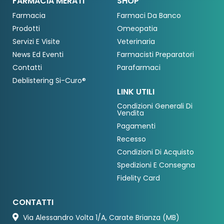
FARMACIA MERATI
SHOP
Farmacia
Farmaci Da Banco
Prodotti
Omeopatia
Servizi E Visite
Veterinaria
News Ed Eventi
Farmacisti Preparatori
Contatti
Parafarmaci
Deblistering Si-Curo®
LINK UTILI
Condizioni Generali Di
Vendita
Pagamenti
Recesso
Condizioni Di Acquisto
Spedizioni E Consegna
Fidelity Card
CONTATTI
Via Alessandro Volta 1/A, Carate Brianza (MB)