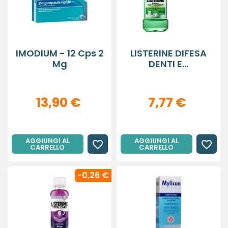
IMODIUM - 12 Cps 2
LISTERINE DIFESA
Mg
DENTI E...
13,90 €
7,77 €
AGGIUNGI AL
AGGIUNGI AL
favorite_border
favorite_border
CARRELLO
CARRELLO
-0,26 €