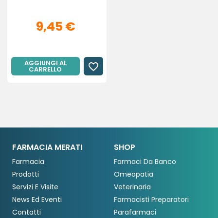
9,45 €
AGGIUNGI AL
favorite_border
CARRELLO
FARMACIA MERATI
SHOP
Farmacia
Farmaci Da Banco
Prodotti
Omeopatia
Servizi E Visite
Veterinaria
News Ed Eventi
Farmacisti Preparatori
Contatti
Parafarmaci