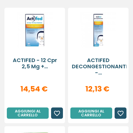
ACTIFED - 12 Cpr
ACTIFED
2,5 Mg +...
DECONGESTIONANTE
-...
14,54 €
12,13 €
AGGIUNGI AL
AGGIUNGI AL
favorite_border
favorite_border
CARRELLO
CARRELLO