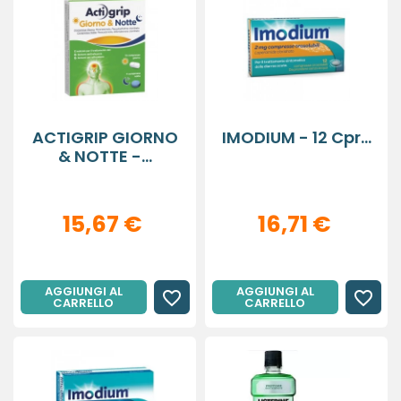
ACTIGRIP GIORNO
IMODIUM - 12 Cpr...
& NOTTE -...
15,67 €
16,71 €
AGGIUNGI AL
AGGIUNGI AL
favorite_border
favorite_border
CARRELLO
CARRELLO