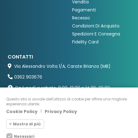
Vendita
Pagamenti
Recesso
Condizioni Di Acquisto
Spedizioni E Consegna
Fidelity Card
CONTATTI
Via Alessandro Volta 1/A, Carate Brianza (MB)
0362 903676
Da lunedì a sabato, 8.00-13.00 e 14.30-20.00
Questo sito si avvale dell'utilizzo di cookie per offrire una migliore
esperienza utente.
Cookie Policy
|
Privacy Policy
Mostra di più
Necessari