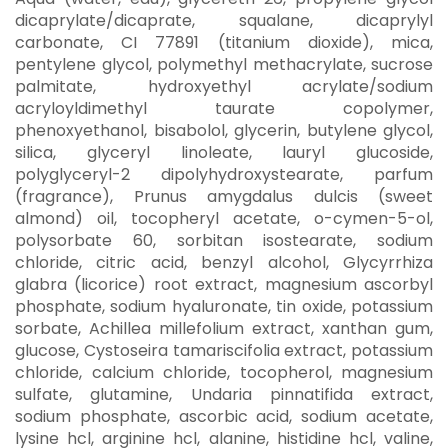
dicaprylate/dicaprate, squalane, dicaprylyl
carbonate, CI 77891 (titanium dioxide), mica,
pentylene glycol, polymethyl methacrylate, sucrose
palmitate, hydroxyethyl acrylate/sodium
acryloyldimethyl taurate copolymer,
phenoxyethanol, bisabolol, glycerin, butylene glycol,
silica, glyceryl linoleate, lauryl glucoside,
polyglyceryl-2 dipolyhydroxystearate, parfum
(fragrance), Prunus amygdalus dulcis (sweet
almond) oil, tocopheryl acetate, o-cymen-5-ol,
polysorbate 60, sorbitan isostearate, sodium
chloride, citric acid, benzyl alcohol, Glycyrrhiza
glabra (licorice) root extract, magnesium ascorbyl
phosphate, sodium hyaluronate, tin oxide, potassium
sorbate, Achillea millefolium extract, xanthan gum,
glucose, Cystoseira tamariscifolia extract, potassium
chloride, calcium chloride, tocopherol, magnesium
sulfate, glutamine, Undaria pinnatifida extract,
sodium phosphate, ascorbic acid, sodium acetate,
lysine hcl, arginine hcl, alanine, histidine hcl, valine,