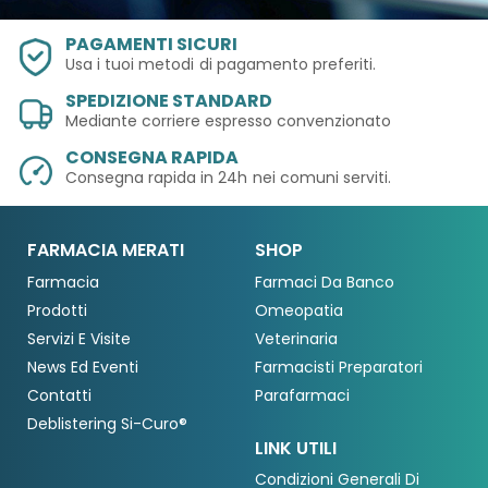
PAGAMENTI SICURI
Usa i tuoi metodi
di pagamento preferiti.
SPEDIZIONE STANDARD
Mediante corriere espresso convenzionato
CONSEGNA RAPIDA
Consegna rapida in 24h
nei comuni serviti.
FARMACIA MERATI
SHOP
Farmacia
Farmaci Da Banco
Prodotti
Omeopatia
Servizi E Visite
Veterinaria
News Ed Eventi
Farmacisti Preparatori
Contatti
Parafarmaci
Deblistering Si-Curo®
LINK UTILI
Condizioni Generali Di