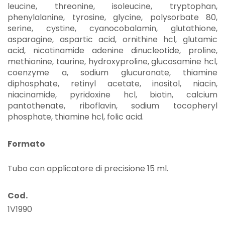
leucine, threonine, isoleucine, tryptophan,
phenylalanine, tyrosine, glycine, polysorbate 80,
serine, cystine, cyanocobalamin, glutathione,
asparagine, aspartic acid, ornithine hcl, glutamic
acid, nicotinamide adenine dinucleotide, proline,
methionine, taurine, hydroxyproline, glucosamine hcl,
coenzyme a, sodium glucuronate, thiamine
diphosphate, retinyl acetate, inositol, niacin,
niacinamide, pyridoxine hcl, biotin, calcium
pantothenate, riboflavin, sodium tocopheryl
phosphate, thiamine hcl, folic acid.
Formato
Tubo con applicatore di precisione 15 ml.
Cod.
1V1990