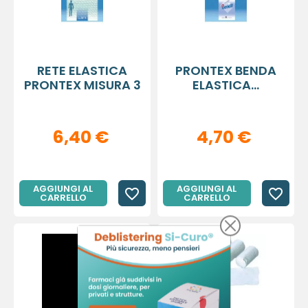
RETE ELASTICA
PRONTEX BENDA
PRONTEX MISURA 3
ELASTICA...
6,40 €
4,70 €
AGGIUNGI AL
AGGIUNGI AL
favorite_border
favorite_border
CARRELLO
CARRELLO
×
×
Crea lista dei desideri
Accedi
×
Devi avere effettuato l'accesso per salvare dei
Nome lista dei desideri
Aggiungi alla lista dei desideri
prodotti nella tua lista dei desideri.
Crea nuova lista
add_circle_outline