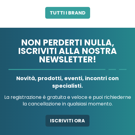
3M HEALTHCARE ITALY
3M ITALIA SRL
3M ITALIA SRL
TUTTI I BRAND
SRL
NON PERDERTI NULLA,
ISCRIVITI ALLA NOSTRA
NEWSLETTER!
A.B.PHARM SRL
A.MENARINI
DIAGNOSTICS
Novità, prodotti, eventi, incontri con
specialisti.
La registrazione è gratuita e veloce e puoi richiederne
la cancellazione in qualsiasi momento.
A.MENARINI
A.MENARINI
DIAGNOSTICS
IND.FARM.RIUN.SRL
AB-GLOBAL SRL
ISCRIVITI ORA