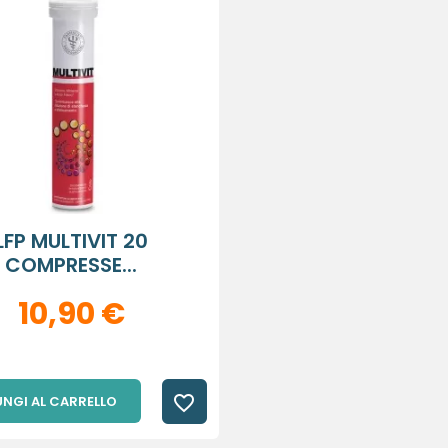
LFP MULTIVIT 20
COMPRESSE...
10,90 €
favorite_border
NGI AL CARRELLO