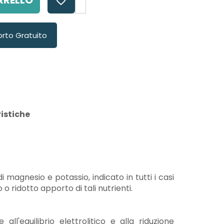
favorite_border
orto Gratuito
istiche
 magnesio e potassio, indicato in tutti i casi
 ridotto apporto di tali nutrienti.
all'equilibrio elettrolitico e alla riduzione