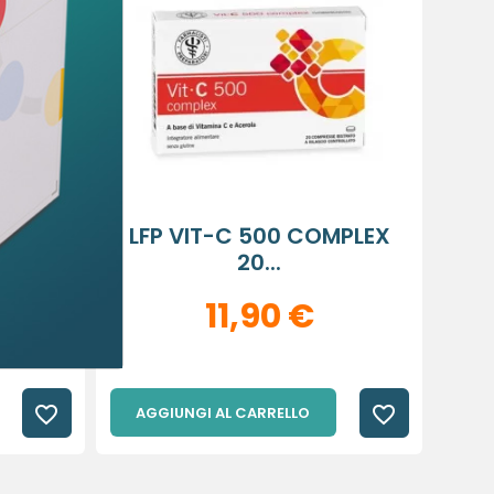
20
LFP VIT-C 500 COMPLEX
20...
11,90 €
favorite_border
favorite_border
AGGIUNGI AL CARRELLO