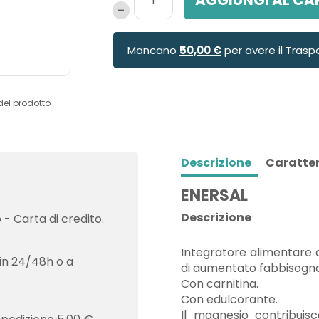
Mancano
50,00 €
per avere il Trasp
del prodotto
Descrizione
Caratter
ENERSAL
Descrizione
- Carta di credito.
Integratore alimentare di
in 24/48h o a
di aumentato fabbisogno o
Con carnitina.
Con edulcorante.
Il magnesio contribuisce 