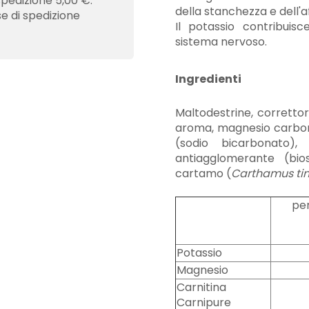
spedizione 5,00 €.
della stanchezza e dell'
se di spedizione
Il potassio contribuis
sistema nervoso.
Ingredienti
Maltodestrine, correttore
aroma, magnesio carbona
(sodio bicarbonato), 
antiagglomerante (bioss
cartamo (
Carthamus tinc
pe
Potassio
Magnesio
Carnitina
Carnipure