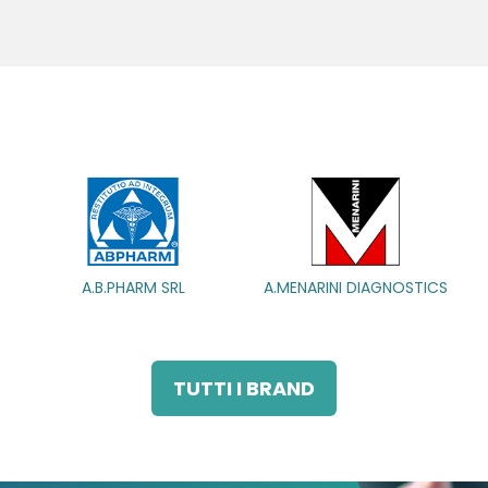
A.MENARINI DIAGNOSTICS
A.MENARINI DIAGNOSTICS
A.MENARINI
A.MENARINI
IND.FARM.RIUN.SRL
IND.FARM.RIUN.SRL
TUTTI I BRAND