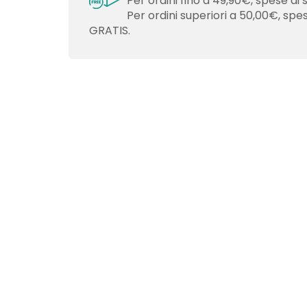
Per ordini fino a 49,90€, spese di 
Per ordini superiori a 50,00€, spe
GRATIS.