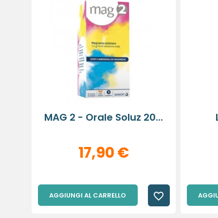
MAG 2 - Orale Soluz 20...
17,90 €
favorite_border
AGGIUNGI AL CARRELLO
AGGIU