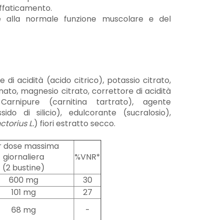
affaticamento.
ce alla normale funzione muscolare e del
 di acidità (acido citrico), potassio citrato,
to, magnesio citrato, correttore di acidità
Carnipure (carnitina tartrato), agente
ido di silicio), edulcorante (sucralosio),
torius L.
) fiori estratto secco.
r dose massima
giornaliera
%VNR*
(2 bustine)
600 mg
30
101 mg
27
68 mg
-