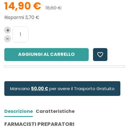
14,90 €
18,60 €
Risparmi 3,70 €
AGGIUNGI AL CARRELLO
favorite_border
Mancano
50,00 €
per avere il Trasporto Gratuito
Descrizione
Caratteristiche
FARMACISTI PREPARATORI