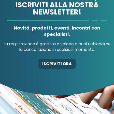
ISCRIVITI ALLA NOSTRA
NEWSLETTER!
A.MENARINI
A.MENARINI
DIAGNOSTICS
IND.FARM.RIUN.SRL
Novità, prodotti, eventi, incontri con
specialisti.
La registrazione è gratuita e veloce e puoi richiederne
la cancellazione in qualsiasi momento.
AB-GLOBAL SRL
ABBATE A&V PHARMA
ISCRIVITI ORA
SRL