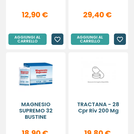
12,90 €
29,40 €
AGGIUNGI AL
AGGIUNGI AL
favorite_border
favorite_border
CARRELLO
CARRELLO
MAGNESIO
TRACTANA - 28
SUPREMO 32
Cpr Riv 200 Mg
BUSTINE
18,90 €
19,80 €