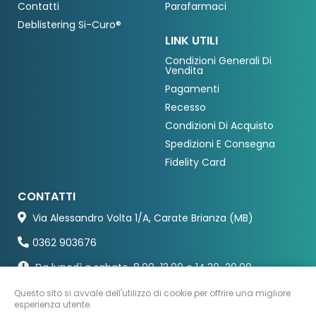
Contatti
Parafarmaci
Deblistering Si-Curo®
LINK UTILI
Condizioni Generali Di
Vendita
Pagamenti
Recesso
Condizioni Di Acquisto
Spedizioni E Consegna
Fidelity Card
CONTATTI
Via Alessandro Volta 1/A, Carate Brianza (MB)
0362 903676
Da lunedì a sabato, 8.00-13.00 e 14.30-20.00
Questo sito si avvale dell'utilizzo di cookie per offrire una migliore
esperienza utente.