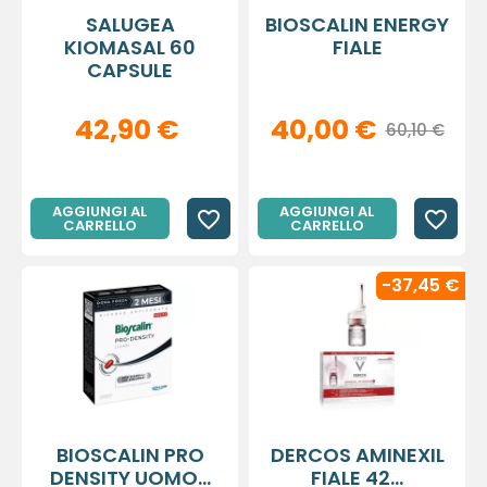
SALUGEA
BIOSCALIN ENERGY
KIOMASAL 60
FIALE
CAPSULE
42,90 €
40,00 €
60,10 €
AGGIUNGI AL
AGGIUNGI AL
favorite_border
favorite_border
CARRELLO
CARRELLO
-37,45 €
BIOSCALIN PRO
DERCOS AMINEXIL
DENSITY UOMO...
FIALE 42...