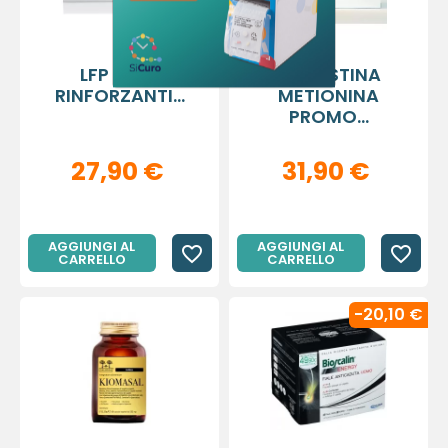
Annulla
Accedi
Annulla
Crea lista dei desideri
LFP FIALE
LFP CISTINA
RINFORZANTI...
METIONINA
PROMO...
27,90 €
31,90 €
AGGIUNGI AL
AGGIUNGI AL
favorite_border
favorite_border
CARRELLO
CARRELLO
-20,10 €