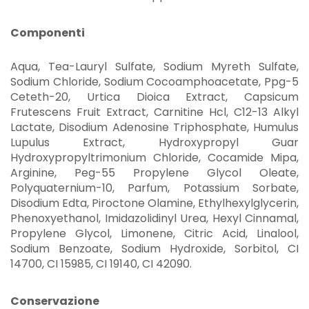
Componenti
Aqua, Tea-Lauryl Sulfate, Sodium Myreth Sulfate,
Sodium Chloride, Sodium Cocoamphoacetate, Ppg-5
Ceteth-20, Urtica Dioica Extract, Capsicum
Frutescens Fruit Extract, Carnitine Hcl, C12-13 Alkyl
Lactate, Disodium Adenosine Triphosphate, Humulus
Lupulus Extract, Hydroxypropyl Guar
Hydroxypropyltrimonium Chloride, Cocamide Mipa,
Arginine, Peg-55 Propylene Glycol Oleate,
Polyquaternium-10, Parfum, Potassium Sorbate,
Disodium Edta, Piroctone Olamine, Ethylhexylglycerin,
Phenoxyethanol, Imidazolidinyl Urea, Hexyl Cinnamal,
Propylene Glycol, Limonene, Citric Acid, Linalool,
Sodium Benzoate, Sodium Hydroxide, Sorbitol, CI
14700, CI 15985, CI 19140, CI 42090.
Conservazione