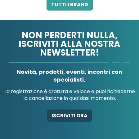
3M ITALIA SRL
A.B.PHARM SRL
TUTTI I BRAND
NON PERDERTI NULLA,
ISCRIVITI ALLA NOSTRA
NEWSLETTER!
A.MENARINI
A.MENARINI
DIAGNOSTICS
IND.FARM.RIUN.SRL
Novità, prodotti, eventi, incontri con
specialisti.
La registrazione è gratuita e veloce e puoi richiederne
la cancellazione in qualsiasi momento.
AB-GLOBAL SRL
ABBATE A&V PHARMA
ISCRIVITI ORA
SRL