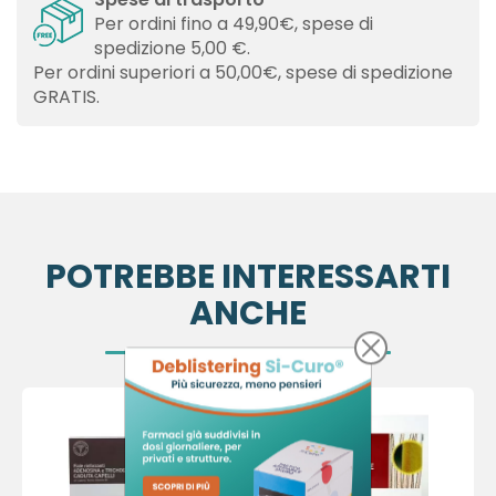
Per ordini fino a 49,90€, spese di
spedizione 5,00 €.
Per ordini superiori a 50,00€, spese di spedizione
GRATIS.
POTREBBE INTERESSARTI
ANCHE
×
×
Crea lista dei desideri
Accedi
×
Devi avere effettuato l'accesso per salvare dei
Nome lista dei desideri
Aggiungi alla lista dei desideri
prodotti nella tua lista dei desideri.
Crea nuova lista
add_circle_outline