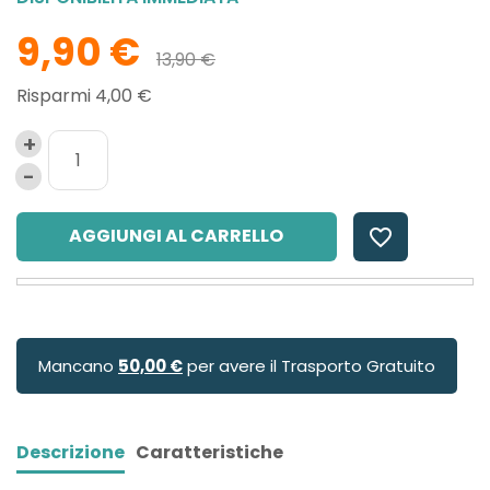
9,90 €
13,90 €
Risparmi 4,00 €
AGGIUNGI AL CARRELLO
favorite_border
Mancano
50,00 €
per avere il Trasporto Gratuito
Descrizione
Caratteristiche