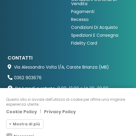
Vendita
Pagamenti
Recesso
Condizioni Di Acquisto
Spedizioni E Consegna
Fidelity Card
CONTATTI
Via Alessandro Volta 1/A, Carate Brianza (MB)
0362 903676
Da lunedì a sabato, 8.00-13.00 e 14.30-20.00
Questo sito si avvale dell'utilizzo di cookie per offrire una migliore
esperienza utente.
Cookie Policy
|
Privacy Policy
Mostra di più