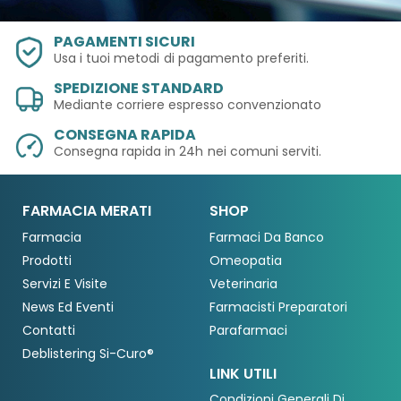
PAGAMENTI SICURI
Usa i tuoi metodi
di pagamento preferiti.
SPEDIZIONE STANDARD
Mediante corriere espresso convenzionato
CONSEGNA RAPIDA
Consegna rapida in 24h
nei comuni serviti.
FARMACIA MERATI
SHOP
Farmacia
Farmaci Da Banco
Prodotti
Omeopatia
Servizi E Visite
Veterinaria
News Ed Eventi
Farmacisti Preparatori
Contatti
Parafarmaci
Deblistering Si-Curo®
LINK UTILI
Condizioni Generali Di