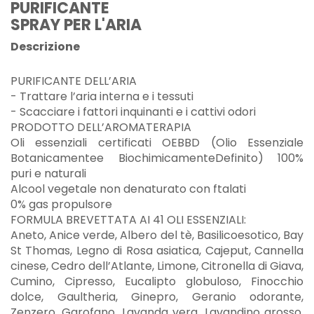
PURIFICANTE
SPRAY PER L'ARIA
Descrizione
PURIFICANTE DELL’ARIA
- Trattare l’aria interna e i tessuti
- Scacciare i fattori inquinanti e i cattivi odori
PRODOTTO DELL’AROMATERAPIA
Oli essenziali certificati OEBBD (Olio Essenziale
Botanicamentee BiochimicamenteDefinito) 100%
puri e naturali
Alcool vegetale non denaturato con ftalati
0% gas propulsore
FORMULA BREVETTATA AI 41 OLI ESSENZIALI:
Aneto, Anice verde, Albero del tè, Basilicoesotico, Bay
St Thomas, Legno di Rosa asiatica, Cajeput, Cannella
cinese, Cedro dell’Atlante, Limone, Citronella di Giava,
Cumino, Cipresso, Eucalipto globuloso, Finocchio
dolce, Gaultheria, Ginepro, Geranio odorante,
Zenzero, Garofano, Lavanda vera, Lavandino grosso,