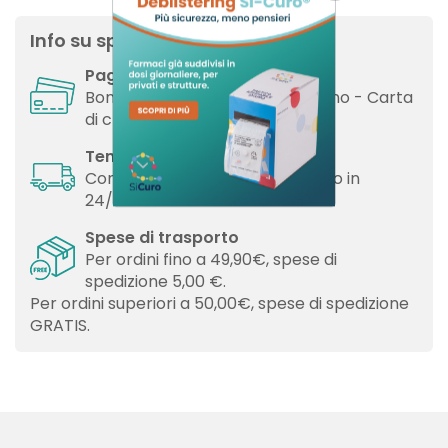
×
Info su spedizione pagamenti
Devi avere effettuato l'accesso per salvare dei
Nome lista dei desideri
Aggiungi alla lista dei desideri
prodotti nella tua lista dei desideri.
Pagamenti
Bonifico Bancario - Contrassegno - Carta
Crea nuova lista
add_circle_outline
di credito.
Annulla
Accedi
Annulla
Crea lista dei desideri
Tempi di consegna
Consegna con corriere espresso in
24/48h o a domicilio.
Spese di trasporto
Per ordini fino a 49,90€, spese di
spedizione 5,00 €.
Per ordini superiori a 50,00€, spese di spedizione
GRATIS.