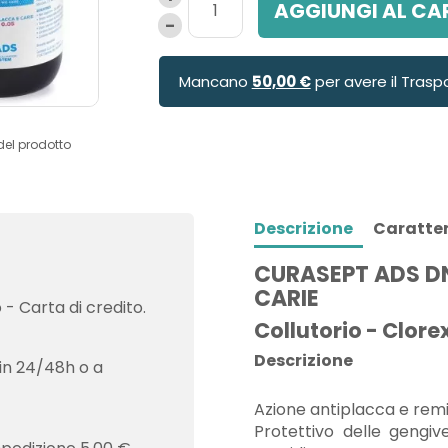
AGGIUNGI AL CA
Mancano
50,00 €
per avere il Trasp
del prodotto
Descrizione
Caratter
CURASEPT ADS D
CARIE
- Carta di credito.
Collutorio - Clore
Descrizione
in 24/48h o a
Azione antiplacca e remi
Protettivo delle gengi