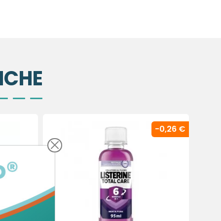
NCHE
-0,26 €