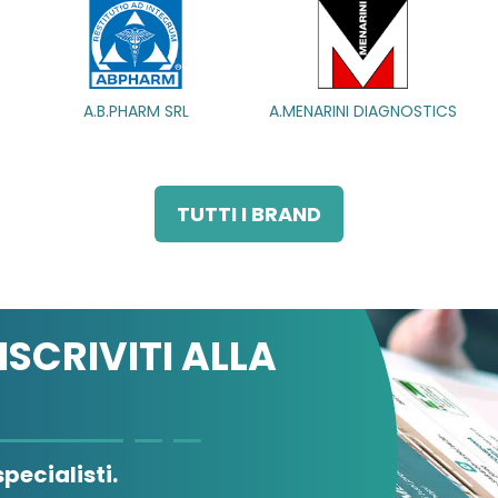
A.B.PHARM SRL
A.B.PHARM SRL
A.MENARINI DIAGNOSTICS
A.MENARINI DIAGNOSTICS
IN
IN
TUTTI I BRAND
ISCRIVITI ALLA
pecialisti.