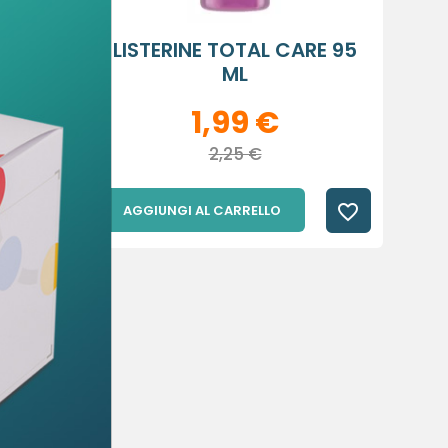
L
LISTERINE TOTAL CARE 95
..
ML
×
×
1,99 €
×
sta
2,25 €
favorite_border
favorite_border
AGGIUNGI AL CARRELLO