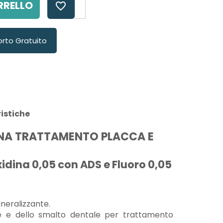
RRELLO
favorite_border
orto Gratuito
istiche
NA TRATTAMENTO PLACCA E
xidina 0,05 con ADS e Fluoro 0,05
neralizzante.
ve e dello smalto dentale per trattamento