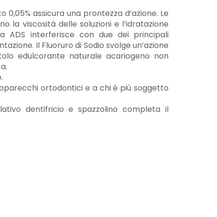
to 0,05% assicura una prontezza d’azione. Le
 la viscosità delle soluzioni e l’idratazione
ma ADS interferisce con due dei principali
azione. Il Fluoruro di Sodio svolge un’azione
litolo edulcorante naturale acariogeno non
ca.
.
apparecchi ortodontici e a chi è più soggetto
elativo dentifricio e spazzolino completa il