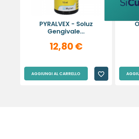
PYRALVEX - Soluz
O
Gengivale...
12,80 €
favorite_border
AGGIUNGI AL CARRELLO
AGGIU