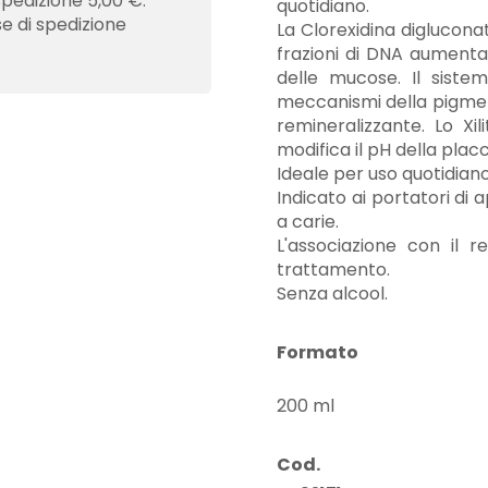
spedizione 5,00 €.
quotidiano.
se di spedizione
La Clorexidina diglucona
frazioni di DNA aumentano
delle mucose. Il siste
meccanismi della pigment
remineralizzante. Lo Xi
modifica il pH della plac
Ideale per uso quotidiano
Indicato ai portatori di 
a carie.
L'associazione con il r
trattamento.
Senza alcool.
Formato
200 ml
Cod.