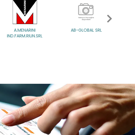
A.MENARINI
A.MENARINI
AB-GLOBAL SRL
AB-GLOBAL SRL
ABBATE A&V
D.FARM.RIUN.SRL
D.FARM.RIUN.SRL