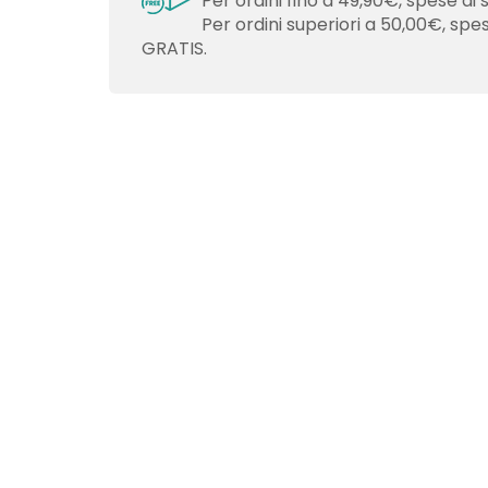
Per ordini fino a 49,90€, spese di 
Per ordini superiori a 50,00€, spe
GRATIS.