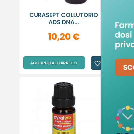
CURASEPT COLLUTORIO
ELMEX
ADS DNA...
C
A
10,20 €
De
No
A
dei
add_circle_outline
favorite_border
AGGIUNGI AL CARRELLO
AGGIU