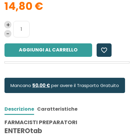
14,80 €
AGGIUNGI AL CARRELLO
favorite_border
Mancano
50,00 €
per avere il Trasporto Gratuito
Descrizione
Caratteristiche
FARMACISTI PREPARATORI
ENTEROtab