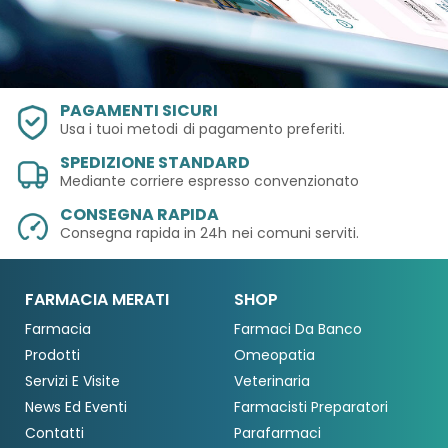
PAGAMENTI SICURI
Usa i tuoi metodi
di pagamento preferiti.
SPEDIZIONE STANDARD
Mediante corriere espresso convenzionato
CONSEGNA RAPIDA
Consegna rapida in 24h
nei comuni serviti.
FARMACIA MERATI
SHOP
Farmacia
Farmaci Da Banco
Prodotti
Omeopatia
Servizi E Visite
Veterinaria
News Ed Eventi
Farmacisti Preparatori
Contatti
Parafarmaci