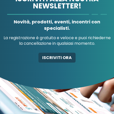
NEWSLETTER!
A.MENARINI
A.MENARINI
DIAGNOSTICS
IND.FARM.RIUN.SRL
Novità, prodotti, eventi, incontri con
specialisti.
La registrazione è gratuita e veloce e puoi richiederne
la cancellazione in qualsiasi momento.
AB-GLOBAL SRL
ABBATE A&V PHARMA
ISCRIVITI ORA
SRL