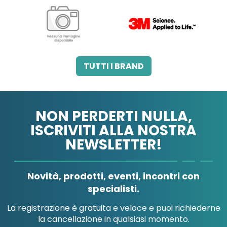
3M ITALIA SRL
A.B.PHARM SRL
TUTTI I BRAND
NON PERDERTI NULLA,
ISCRIVITI ALLA NOSTRA
NEWSLETTER!
A.MENARINI
A.MENARINI
DIAGNOSTICS
IND.FARM.RIUN.SRL
Novità, prodotti, eventi, incontri con
specialisti.
La registrazione è gratuita e veloce e puoi richiederne
la cancellazione in qualsiasi momento.