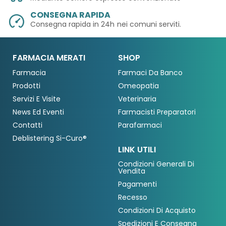
CONSEGNA RAPIDA
Consegna rapida in 24h
nei comuni serviti.
FARMACIA MERATI
SHOP
Farmacia
Farmaci Da Banco
Prodotti
Omeopatia
Servizi E Visite
Veterinaria
News Ed Eventi
Farmacisti Preparatori
Contatti
Parafarmaci
Deblistering Si-Curo®
LINK UTILI
Condizioni Generali Di
Vendita
Pagamenti
Recesso
Condizioni Di Acquisto
Spedizioni E Consegna