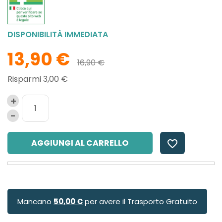
DISPONIBILITÀ IMMEDIATA
13,90 €
16,90 €
Risparmi 3,00 €
AGGIUNGI AL CARRELLO
favorite_border
Mancano
50,00 €
per avere il Trasporto Gratuito