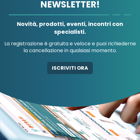
NEWSLETTER!
A.B.PHARM SRL
A.MENARINI
A.MENARINI
DIAGNOSTICS
IND.FARM.RIUN.SRL
Novità, prodotti, eventi, incontri con
specialisti.
La registrazione è gratuita e veloce e puoi richiederne
la cancellazione in qualsiasi momento.
ARINI
A.MENARINI
STICS
IND.FARM.RIUN.SRL
AB-GLOBAL SRL
ABBATE A&V PHARM
ISCRIVITI ORA
SRL
AL SRL