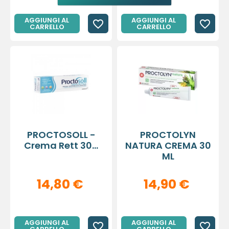
AGGIUNGI AL
AGGIUNGI AL
favorite_border
favorite_border
CARRELLO
CARRELLO
PROCTOSOLL -
PROCTOLYN
Crema Rett 30...
NATURA CREMA 30
ML
14,80 €
14,90 €
AGGIUNGI AL
AGGIUNGI AL
favorite_border
favorite_border