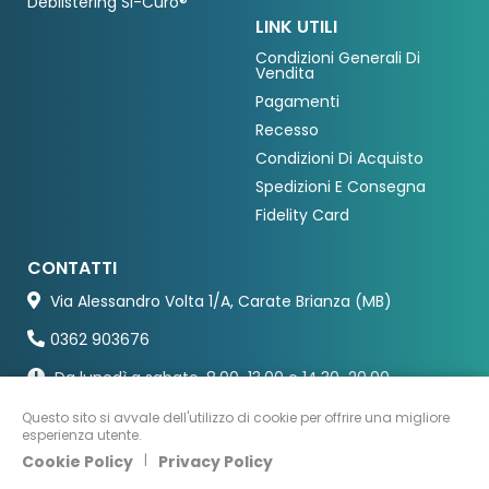
Deblistering Si-Curo®
LINK UTILI
Condizioni Generali Di
Vendita
Pagamenti
Recesso
Condizioni Di Acquisto
Spedizioni E Consegna
Fidelity Card
CONTATTI
Via Alessandro Volta 1/A, Carate Brianza (MB)
0362 903676
Da lunedì a sabato, 8.00-13.00 e 14.30-20.00
Questo sito si avvale dell'utilizzo di cookie per offrire una migliore
esperienza utente.
Cookie Policy
|
Privacy Policy