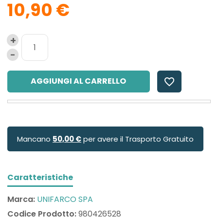
10,90 €
AGGIUNGI AL CARRELLO
favorite_border
Mancano
50,00 €
per avere il Trasporto Gratuito
Caratteristiche
Marca:
UNIFARCO SPA
Codice Prodotto:
980426528