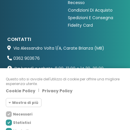
Recesso
Condizioni Di Acquisto
Spedizioni E Consegna
Fidelity Card
CONTATTI
Via Alessandro Volta 1/A, Carate Brianza (MB)
0362 903676
Da lunedì a sabato, 8.00-13.00 e 14.30-20.00
Questo sito si avvale dell'utilizzo di cookie per offrire una migliore
esperienza utente.
Cookie Policy
|
Privacy Policy
Mostra di più
Necessari
Cookie necessari
Necessari
Statistici
I Cookie Necessari aiutano il sito web ad
Cookie