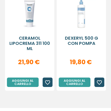
CERAMOL
DEXERYL 500 G
LIPOCREMA 311 100
CON POMPA
ML
21,90 €
19,80 €
AGGIUNGI AL
AGGIUNGI AL
favorite_border
favorite_border
CARRELLO
CARRELLO