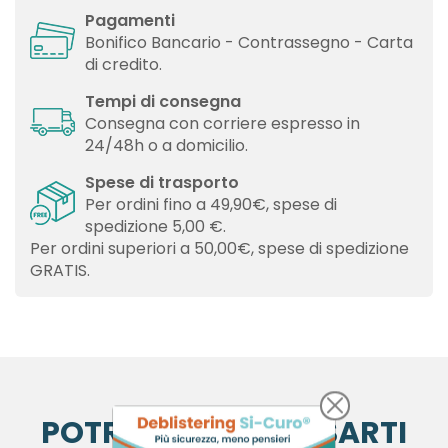
Pagamenti
Bonifico Bancario - Contrassegno - Carta
di credito.
Tempi di consegna
Consegna con corriere espresso in
24/48h o a domicilio.
Spese di trasporto
Per ordini fino a 49,90€, spese di
spedizione 5,00 €.
Per ordini superiori a 50,00€, spese di spedizione
GRATIS.
×
×
Crea lista dei desideri
Accedi
POTREBBE INTERESSARTI