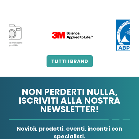
3M ITALIA SRL
A.B.PHARM SRL
TUTTI I BRAND
NON PERDERTI NULLA,
ISCRIVITI ALLA NOSTRA
NEWSLETTER!
A.MENARINI
A.MENARINI
DIAGNOSTICS
IND.FARM.RIUN.SRL
Novità, prodotti, eventi, incontri con
specialisti.