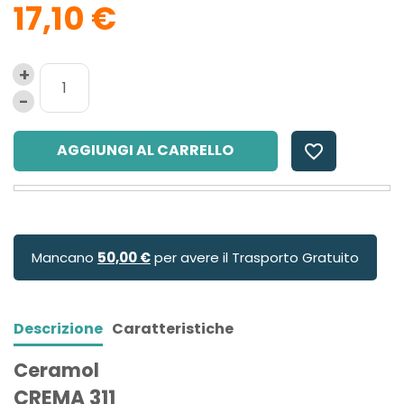
17,10 €
AGGIUNGI AL CARRELLO
favorite_border
Mancano
50,00 €
per avere il Trasporto Gratuito
Descrizione
Caratteristiche
Ceramol
CREMA 311