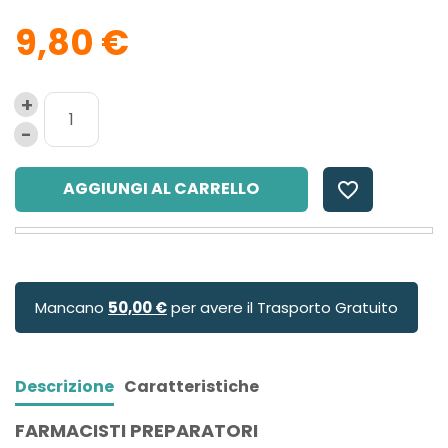
9,80 €
AGGIUNGI AL CARRELLO
favorite_border
Mancano
50,00 €
per avere il Trasporto Gratuito
Descrizione
Caratteristiche
FARMACISTI PREPARATORI