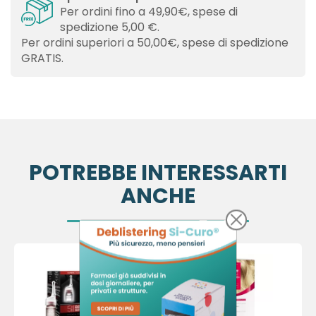
Per ordini fino a 49,90€, spese di
spedizione 5,00 €.
Per ordini superiori a 50,00€, spese di spedizione
GRATIS.
POTREBBE INTERESSARTI
ANCHE
×
×
Crea lista dei desideri
Accedi
-37,45 €
×
Devi avere effettuato l'accesso per salvare dei
Nome lista dei desideri
Aggiungi alla lista dei desideri
prodotti nella tua lista dei desideri.
Crea nuova lista
add_circle_outline