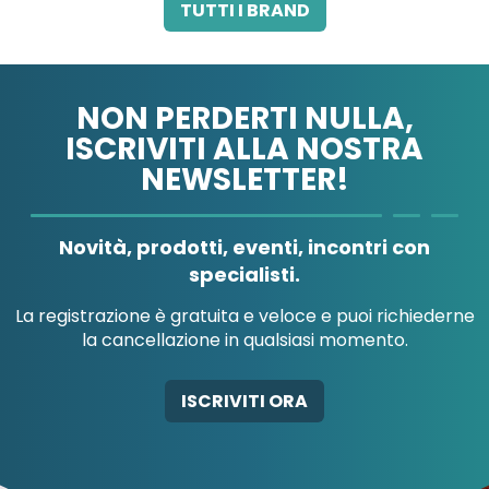
3M ITALIA SRL
A.B.PHARM SRL
TUTTI I BRAND
NON PERDERTI NULLA,
ISCRIVITI ALLA NOSTRA
NEWSLETTER!
A.MENARINI
A.MENARINI
DIAGNOSTICS
IND.FARM.RIUN.SRL
Novità, prodotti, eventi, incontri con
specialisti.
La registrazione è gratuita e veloce e puoi richiederne
la cancellazione in qualsiasi momento.
AB-GLOBAL SRL
ABBATE A&V PHARMA
ISCRIVITI ORA
SRL