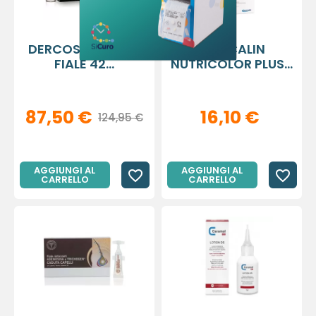
Annulla
Accedi
Annulla
Crea lista dei desideri
DERCOS AMINEXIL
BIOSCALIN
FIALE 42...
NUTRICOLOR PLUS...
87,50 €
16,10 €
124,95 €
AGGIUNGI AL
AGGIUNGI AL
favorite_border
favorite_border
CARRELLO
CARRELLO