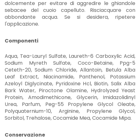
dolcemente per evitare di aggredire le ghiandole
sebacee del cuoio capelluto. Risciacquare con
abbondante acqua. Se si desidera, ripetere
l'applicazione.
Componenti
Aqua, Tea-Lauryl Sulfate, Laureth-6 Carboxylic Acid,
Sodium Myreth Sulfate, Coco-Betaine, Ppg-5
Ceteth-20, Sodium Chloride, Allantoin, Betula Alba
Leaf Extract, Niacinamide, Panthenol, Potassium
Azeloyl Diglycinate, Pyridoxine Hcl, Biotin, Salix Alba
Bark Water, Piroctone Olamine, Hydrolyzed Yeast
Protein, Amodimethicone, Glycerin, Imidazolidinyl
Urea, Parfum, Peg-55 Propylene Glycol Oleate,
Polyquaternium-10, Arginine, Propylene Glycol,
Sorbitol, Trehalose, Cocamide Mea, Cocamide Mipa.
Conservazione