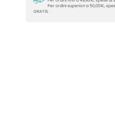
Per ordini fino a 49,90€, spese di 
Per ordini superiori a 50,00€, spe
GRATIS.