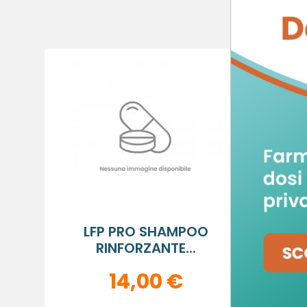
C
A
De
No
A
dei
LFP PRO SHAMPOO
PARA
add_circle_outline
RINFORZANTE...
14,00 €