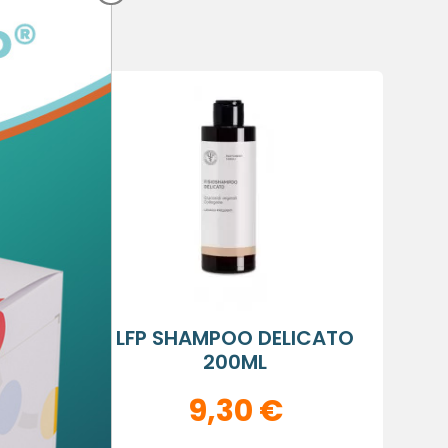
×
×
×
sta
QUE
LFP SHAMPOO DELICATO
200ML
9,30 €