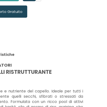
orto Gratuito
istiche
ATORI
LI RISTRUTTURANTE
 e nutriente del capello. Ideale per tutti i
mente quelli secchi, sfibrati o stressati da
nto. Formulata con un ricco pool di attivi
di karité, olio di germe di riso, arginina, che