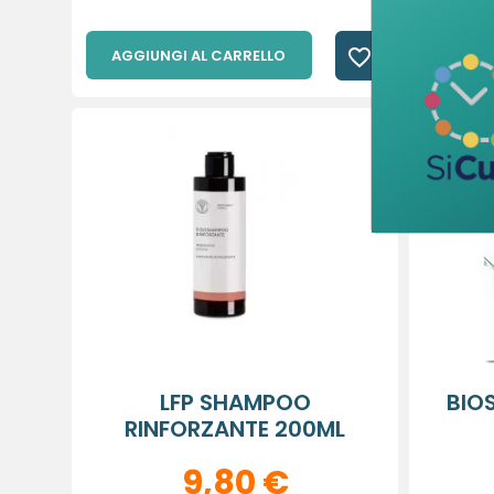
favorite_border
AGGIUNGI AL CARRELLO
AGGIU
LFP SHAMPOO
BIO
RINFORZANTE 200ML
9,80 €