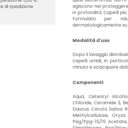
spedizione 5,00 €.
agiscono nel proteggere e
se di spedizione
in profondità. Capelli più
Formulato per ridu
dermatologicamente su pe
Modalità d'uso
Dopo il lavaggio distribu
capelli umidi, in partic
minuto e sciacquare a
Componenti
Aqua, Cetearyl Alcoho
Chloride, Ceramide 3, B
Daucus Carota Sativa Ro
Methylcellulose, Oryza
Peg/Ppg-15/15 Acetate,
Dimethicone, Peg/Ppg-1