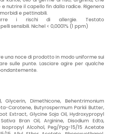
 nutrire il capello fin dalla radice. Rigenera
 morbidi e pettinabili.
rre i rischi di allergie. Testato
lli sensibili. Nichel < 0,0001% (1 ppm)
ire una noce di prodotto in modo uniforme sui
olare sulle punte. Lasciare agire per qualche
bbondantemente.
l, Glycerin, Dimethicone, Behentrimonium
eta-Carotene, Butyrospermum Parkii Butter,
ot Extract, Glycine Soja Oil, Hydroxypropyl
 Sativa Bran Oil, Arginine, Disodium Edta,
 Isopropyl Alcohol, Peg/Ppg-15/15 Acetate
5/15 Allyl Ether Acetate, Phenoxyethanol,