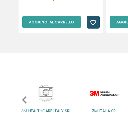
favorite_border
AGGIUNGI AL CARRELLO
AGGIU
3M HEALTHCARE ITALY SRL
3M ITALIA SRL
3M ITALIA SRL