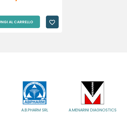
favorite_border
NGI AL CARRELLO
A.B.PHARM SRL
A.B.PHARM SRL
A.MENARINI DIAGNOSTICS
A.MENARINI DIAGNOSTICS