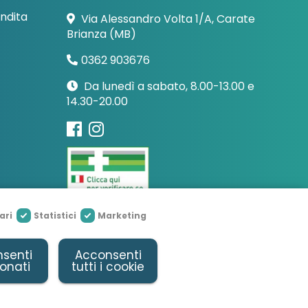
endita
Via Alessandro Volta 1/A, Carate
Brianza (MB)
0362 903676
Da lunedì a sabato, 8.00-13.00 e
14.30-20.00
ari
Statistici
Marketing
senti
Acconsenti
 Powered By
Due Elle Web
ionati
tutti i cookie