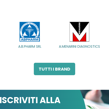
A.B.PHARM SRL
A.B.PHARM SRL
A.MENARINI DIAGNOSTICS
A.MENARINI DIAGNOSTICS
TUTTI I BRAND
ISCRIVITI ALLA