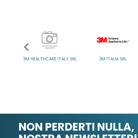
3M HEALTHCARE ITALY SRL
3M ITALIA SRL
3M ITALIA SRL
NON PERDERTI NULLA,