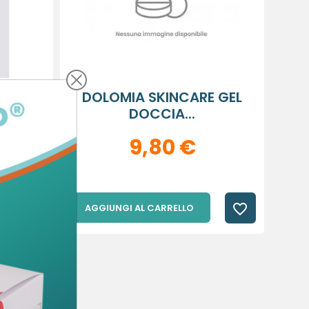
ENTE
DOLOMIA SKINCARE GEL
DOCCIA...
9,80 €
favorite_border
favorite_border
AGGIUNGI AL CARRELLO
×
×
×
sta