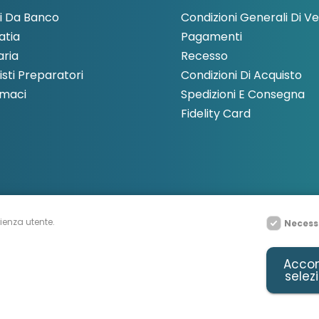
i Da Banco
Condizioni Generali Di V
tia
Pagamenti
aria
Recesso
sti Preparatori
Condizioni Di Acquisto
rmaci
Spedizioni E Consegna
Fidelity Card
rienza utente.
Necess
Accon
 Rights Reserved Farmacia Merati - P.IVA e C.F. 11445820969 - Designed &
selez
Agency
&
Staralab.com
Privacy Policy
-
Cookie Policy