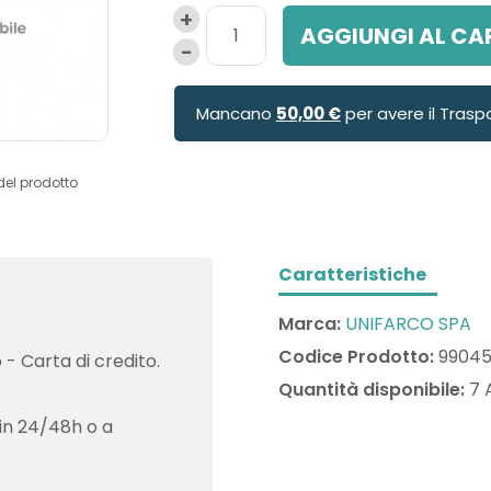
AGGIUNGI AL CA
Mancano
50,00 €
per avere il Trasp
del prodotto
Caratteristiche
Marca:
UNIFARCO SPA
Codice Prodotto:
9904
- Carta di credito.
Quantità disponibile:
7 
in 24/48h o a