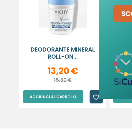
add_circle_outline
DEODORANTE MINERAL
ROLL-ON...
13,20 €
15,50 €
favorite_border
AGGIUNGI AL CARRELLO
AGGIU