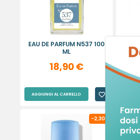
EAU DE PARFUM N537 100
ACQ
ML
18,90 €
favorite_border
AGGIUNGI AL CARRELLO
AGGIU
C
A
-2,30 €
De
No
A
dei