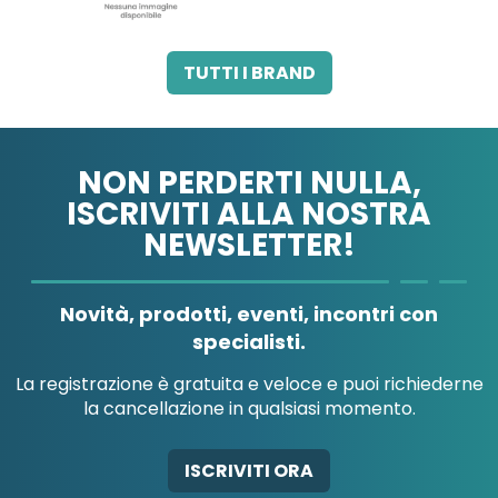
3M HEALTHCARE ITALY
3M ITALIA SRL
TUTTI I BRAND
SRL
NON PERDERTI NULLA,
ISCRIVITI ALLA NOSTRA
NEWSLETTER!
A.B.PHARM SRL
Novità, prodotti, eventi, incontri con
specialisti.
La registrazione è gratuita e veloce e puoi richiederne
la cancellazione in qualsiasi momento.
A.MENARINI
A.MENARINI
DIAGNOSTICS
IND.FARM.RIUN.SRL
ISCRIVITI ORA