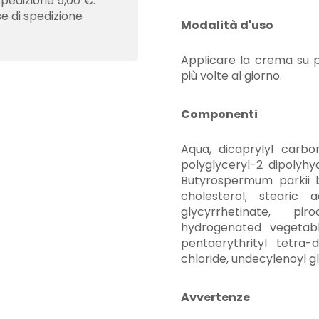
spedizione 5,00 €.
se di spedizione
Modalità d'uso
Applicare la crema su p
più volte al giorno.
Componenti
Aqua, dicaprylyl carbon
polyglyceryl-2 dipolyhy
Butyrospermum parkii b
cholesterol, stearic a
glycyrrhetinate, pir
hydrogenated vegetabl
pentaerythrityl tetra-
chloride, undecylenoyl gl
Avvertenze