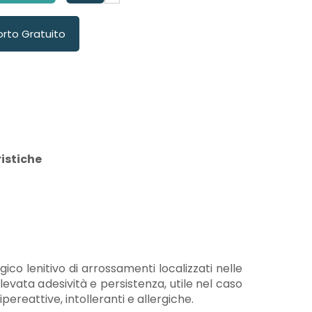
orto Gratuito
istiche
o lenitivo di arrossamenti localizzati nelle
evata adesività e persistenza, utile nel caso
pereattive, intolleranti e allergiche.