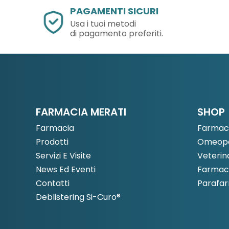
PAGAMENTI SICURI
Usa i tuoi metodi
di pagamento preferiti.
FARMACIA MERATI
SHOP
Farmacia
Farmac
Prodotti
Omeopa
Servizi E Visite
Veterin
News Ed Eventi
Farmaci
Contatti
Parafa
Deblistering Si-Curo®