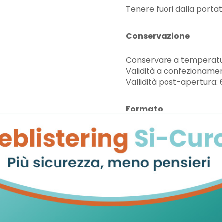
Tenere fuori dalla portat
Conservazione
Conservare a temperatu
Validità a confezionamen
Vallidità post-apertura: 
Formato
Tubo da 50 ml.
Cod.
FCCIBC30I