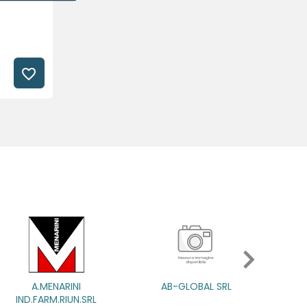
favorite_border
AB-GLOBAL SRL
ABBATE A&V PHARMA SRL