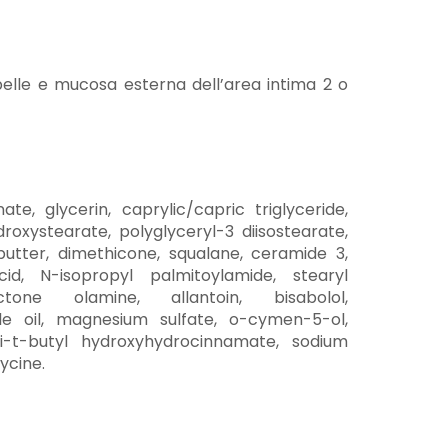
elle e mucosa esterna dell’area intima 2 o
ate, glycerin, caprylic/capric triglyceride,
droxystearate, polyglyceryl-3 diisostearate,
utter, dimethicone, squalane, ceramide 3,
cid, N-isopropyl palmitoylamide, stearyl
octone olamine, allantoin, bisabolol,
e oil, magnesium sulfate, o-cymen-5-ol,
di-t-butyl hydroxyhydrocinnamate, sodium
ycine.