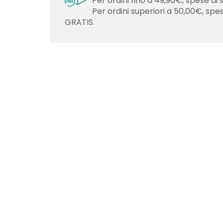
Per ordini fino a 49,90€, spese di 
Per ordini superiori a 50,00€, spe
GRATIS.