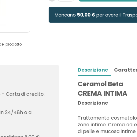
Mancano
50,00 €
per avere il Trasp
del prodotto
Descrizione
Caratter
Ceramol Beta
CREMA INTIMA
- Carta di credito.
Descrizione
in 24/48h o a
Trattamento cosmetologic
zone intime. Crema ad el
di pelle e mucosa intime i