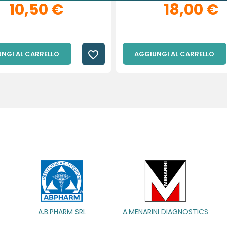
10,50 €
18,00 €
favorite_border
NGI AL CARRELLO
AGGIUNGI AL CARRELLO
A.MENARINI DIAGNOSTICS
A.MENARINI
IND.FARM.RIUN.SRL