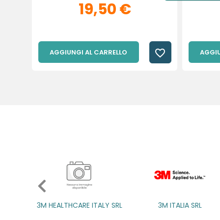
19,50 €
favorite_border
AGGIUNGI AL CARRELLO
AGGIU
3M ITALIA SRL
A.B.PHARM SRL