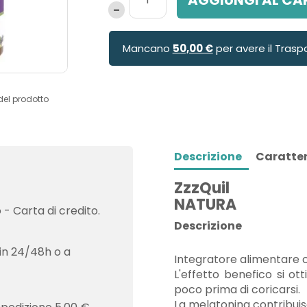
Mancano
50,00 €
per avere il Trasp
del prodotto
Descrizione
Caratter
ZzzQuil
NATURA
- Carta di credito.
Descrizione
in 24/48h o a
Integratore alimentare 
L'effetto benefico si ot
poco prima di coricarsi.
La melatonina contribui