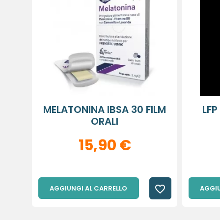
MELATONINA IBSA 30 FILM
LFP
ORALI
15,90 €
favorite_border
AGGIUNGI AL CARRELLO
AGGIU