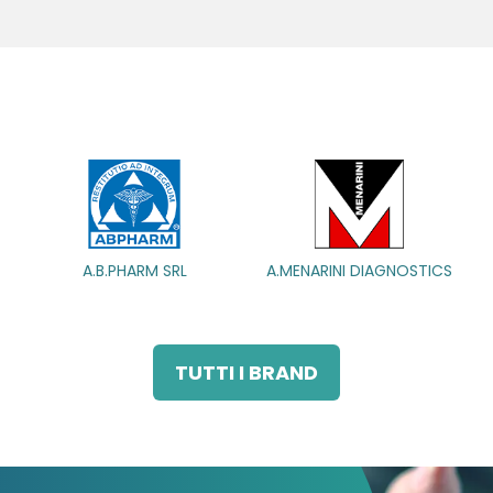
ARM SRL
ARM SRL
A.MENARINI DIAGNOSTICS
A.MENARINI DIAGNOSTICS
A.MENARINI
A.MENARINI
IND.FARM.RIUN.
IND.FARM.RIUN.
TUTTI I BRAND