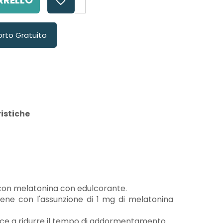
favorite_border
orto Gratuito
istiche
con melatonina con edulcorante.
tiene con l'assunzione di 1 mg di melatonina
sce a ridurre il tempo di addormentamento.