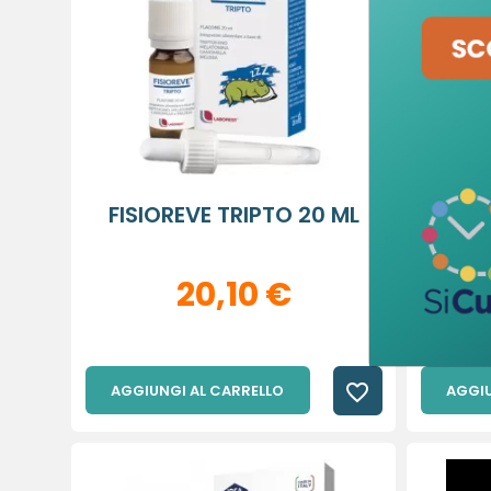
add_circle_outline
FISIOREVE TRIPTO 20 ML
VIC
20,10 €
favorite_border
AGGIUNGI AL CARRELLO
AGGIU