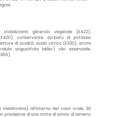
egani.
 stabilizzanti: glicerolo vegetale (E422),
(E420); conservante: sorbato di potassio
ttore di acidità: acido citrico (E330); aromi
ndula angustifolia Miller) olio essenziale;
E955).
i melatonina) all'interno del cavo orale, 30
 in previsione di una notte di sonno di almeno