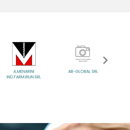
AB-GLOBAL SRL
AB-GLOBAL SRL
ABBATE A&V PHARMA SR
SRL
SRL