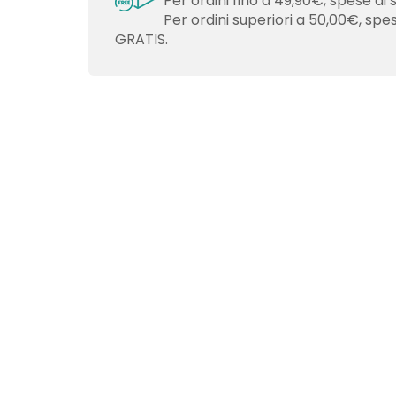
Per ordini fino a 49,90€, spese di 
Per ordini superiori a 50,00€, spe
GRATIS.