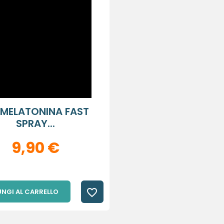
 MELATONINA FAST
SPRAY...
9,90 €
favorite_border
NGI AL CARRELLO