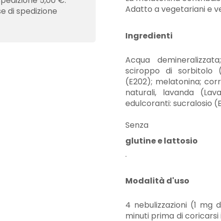
spedizione 5,00 €.
Adatto a vegetariani e v
se di spedizione
Ingredienti
Acqua demineralizzata;
sciroppo di sorbitolo 
(E202); melatonina; corre
naturali, lavanda (Lava
edulcoranti: sucralosio (
Senza
glutine e lattosio
.
Modalità d'uso
4 nebulizzazioni (1 mg d
minuti prima di coricarsi