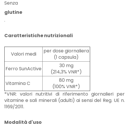
Senza
glutine
.
Caratteristiche nutrizionali
per dose giornaliera
Valori medi
(1 capsula)
30 mg
Ferro SunActive
(214,3% VNR*)
80 mg
Vitamina C
(100% VNR*)
*VNR: valori nutritivi di riferimento giornalieri per
vitamine e sali minerali (adulti) ai sensi del Reg. UE n.
1169/2011.
Modalità d'uso