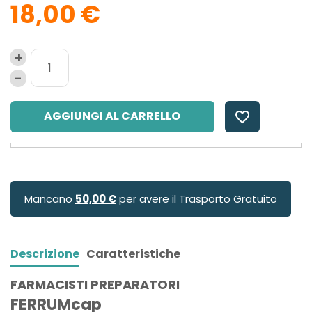
18,00 €
AGGIUNGI AL CARRELLO
favorite_border
Mancano
50,00 €
per avere il Trasporto Gratuito
Descrizione
Caratteristiche
FARMACISTI PREPARATORI
FERRUMcap