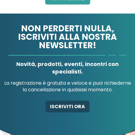
NON PERDERTI NULLA,
ISCRIVITI ALLA NOSTRA
NEWSLETTER!
A.MENARINI
A.MENARINI
DIAGNOSTICS
IND.FARM.RIUN.SRL
Novità, prodotti, eventi, incontri con
specialisti.
La registrazione è gratuita e veloce e puoi richiederne
la cancellazione in qualsiasi momento.
AB-GLOBAL SRL
ABBATE A&V PHARMA
ISCRIVITI ORA
SRL