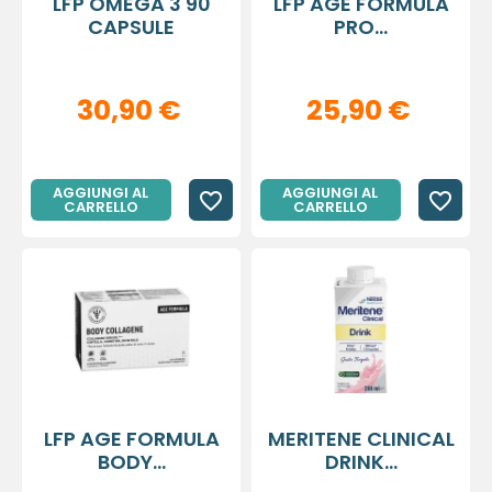
LFP OMEGA 3 90
LFP AGE FORMULA
CAPSULE
PRO...
30,90 €
25,90 €
AGGIUNGI AL
AGGIUNGI AL
favorite_border
favorite_border
CARRELLO
CARRELLO
LFP AGE FORMULA
MERITENE CLINICAL
BODY...
DRINK...