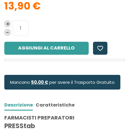
13,90 €
AGGIUNGI AL CARRELLO
favorite_border
Mancano
50,00 €
per avere il Trasporto Gratuito
Descrizione
Caratteristiche
FARMACISTI PREPARATORI
PRESStab