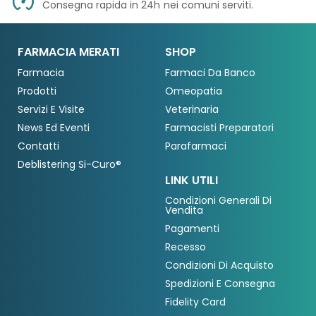
Consegna rapida in 24h
nei comuni serviti.
FARMACIA MERATI
SHOP
Farmacia
Farmaci Da Banco
Prodotti
Omeopatia
Servizi E Visite
Veterinaria
News Ed Eventi
Farmacisti Preparatori
Contatti
Parafarmaci
Deblistering Si-Curo®
LINK UTILI
Condizioni Generali Di
Vendita
Pagamenti
Recesso
Condizioni Di Acquisto
Spedizioni E Consegna
Fidelity Card