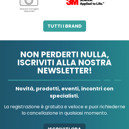
3M ITALIA SRL
A.B.PHARM SRL
TUTTI I BRAND
NON PERDERTI NULLA,
ISCRIVITI ALLA NOSTRA
NEWSLETTER!
A.MENARINI
A.MENARINI
DIAGNOSTICS
IND.FARM.RIUN.SRL
Novità, prodotti, eventi, incontri con
specialisti.
La registrazione è gratuita e veloce e puoi richiederne
la cancellazione in qualsiasi momento.
AB-GLOBAL SRL
ABBATE A&V PHARMA