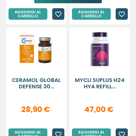
AGGIUNGI AL
AGGIUNGI AL
favorite_border
favorite_border
CARRELLO
CARRELLO
CERAMOL GLOBAL
MYCLI SUPLUS H24
DEFENSE 30...
HYA REFILL...
28,90 €
47,00 €
AGGIUNGI AL
AGGIUNGI AL
favorite_border
favorite_border