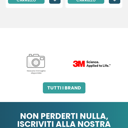
CARRELLO
CARRELLO
3M HEALTHCARE ITALY
3M ITALIA SRL
3M ITALIA SRL
TUTTI I BRAND
SRL
NON PERDERTI NULLA,
ISCRIVITI ALLA NOSTRA