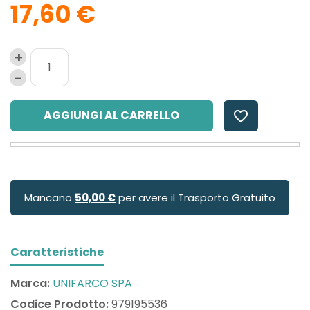
17,60 €
AGGIUNGI AL CARRELLO
favorite_border
Mancano
50,00 €
per avere il Trasporto Gratuito
Caratteristiche
Marca:
UNIFARCO SPA
Codice Prodotto:
979195536