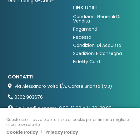
Deblistering Si-Curo®
LINK UTILI
Condizioni Generali Di
Vendita
Pagamenti
Recesso
Condizioni Di Acquisto
Spedizioni E Consegna
Fidelity Card
CONTATTI
Via Alessandro Volta 1/A, Carate Brianza (MB)
0362 903676
Da lunedì a sabato, 8.00-13.00 e 14.30-20.00
Questo sito si avvale dell'utilizzo di cookie per offrire una migliore
esperienza utente.
Cookie Policy
|
Privacy Policy