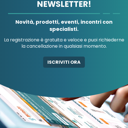
NEWSLETTER!
A.B.PHARM SRL
A.MENARINI
DIAGNOSTICS
Novità, prodotti, eventi, incontri con
specialisti.
La registrazione è gratuita e veloce e puoi richiederne
la cancellazione in qualsiasi momento.
A.MENARINI
A.MENARINI
DIAGNOSTICS
IND.FARM.RIUN.SRL
AB-GLOBAL SRL
ISCRIVITI ORA
AB-GLOBAL SRL