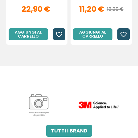
22,90 €
11,20 €
16,00 €
AGGIUNGI AL
AGGIUNGI AL
favorite_border
favorite_border
CARRELLO
CARRELLO
3M ITALIA SRL
A.B.PHARM SRL
TUTTI I BRAND