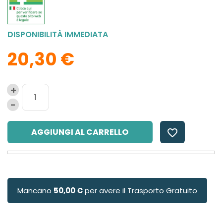
DISPONIBILITÀ IMMEDIATA
20,30 €
AGGIUNGI AL CARRELLO
favorite_border
Mancano
50,00 €
per avere il Trasporto Gratuito