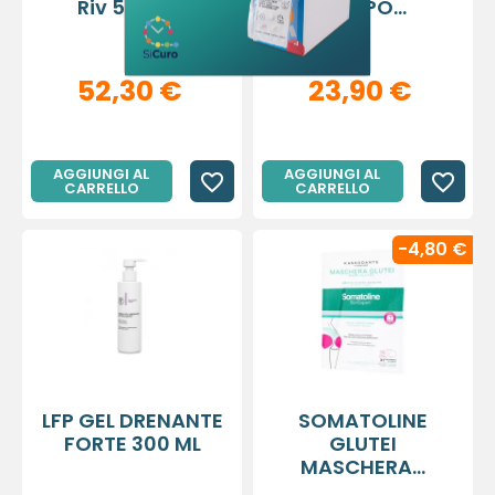
Riv 500 Mg
CORPO...
Annulla
Crea lista dei desideri
52,30 €
23,90 €
AGGIUNGI AL
AGGIUNGI AL
favorite_border
favorite_border
CARRELLO
CARRELLO
-4,80 €
LFP GEL DRENANTE
SOMATOLINE
FORTE 300 ML
GLUTEI
MASCHERA...