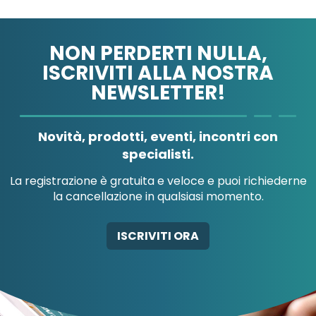
NON PERDERTI NULLA,
ISCRIVITI ALLA NOSTRA
NEWSLETTER!
A.MENARINI
A.MENARINI
DIAGNOSTICS
IND.FARM.RIUN.SRL
Novità, prodotti, eventi, incontri con
specialisti.
La registrazione è gratuita e veloce e puoi richiederne
la cancellazione in qualsiasi momento.
AB-GLOBAL SRL
ABBATE A&V PHARMA
ISCRIVITI ORA
SRL