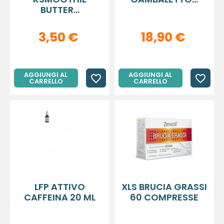
BUTTER...
3,50 €
18,90 €
AGGIUNGI AL
AGGIUNGI AL
favorite_border
favorite_border
CARRELLO
CARRELLO
LFP ATTIVO
XLS BRUCIA GRASSI
CAFFEINA 20 ML
60 COMPRESSE