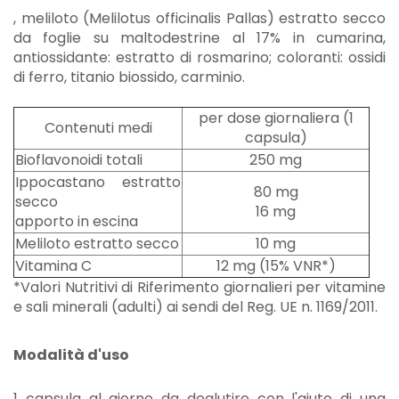
, meliloto (Melilotus officinalis Pallas) estratto secco
da foglie su maltodestrine al 17% in cumarina,
antiossidante: estratto di rosmarino; coloranti: ossidi
di ferro, titanio biossido, carminio.
per dose giornaliera (1
Contenuti medi
capsula)
Bioflavonoidi totali
250 mg
Ippocastano estratto
80 mg
secco
16 mg
apporto in escina
Meliloto estratto secco
10 mg
Vitamina C
12 mg (15% VNR*)
*Valori Nutritivi di Riferimento giornalieri per vitamine
e sali minerali (adulti) ai sendi del Reg. UE n. 1169/2011.
Modalità d'uso
1 capsula al giorno da deglutire con l'aiuto di una