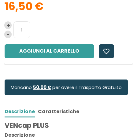
16,50 €
AGGIUNGI AL CARRELLO
favorite_border
Mancano
50,00 €
per avere il Trasporto Gratuito
Descrizione
Caratteristiche
VENcap PLUS
Descrizione