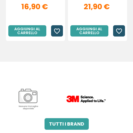
16,90 €
21,90 €
AGGIUNGI AL
AGGIUNGI AL
favorite_border
favorite_border
CARRELLO
CARRELLO
3M ITALIA SRL
A.B.PHARM SRL
TUTTI I BRAND