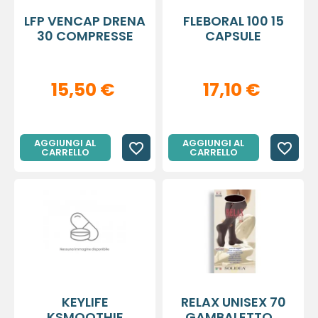
LFP VENCAP DRENA
FLEBORAL 100 15
30 COMPRESSE
CAPSULE
15,50 €
17,10 €
AGGIUNGI AL
AGGIUNGI AL
favorite_border
favorite_border
CARRELLO
CARRELLO
KEYLIFE
RELAX UNISEX 70
KSMOOTHIE
GAMBALETTO...