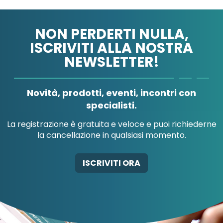
NON PERDERTI NULLA,
ISCRIVITI ALLA NOSTRA
NEWSLETTER!
A.MENARINI
A.MENARINI
DIAGNOSTICS
IND.FARM.RIUN.SRL
Novità, prodotti, eventi, incontri con
specialisti.
La registrazione è gratuita e veloce e puoi richiederne
la cancellazione in qualsiasi momento.
AB-GLOBAL SRL
ABBATE A&V PHARMA
ISCRIVITI ORA
SRL