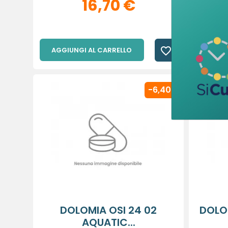
16,70 €
favorite_border
AGGIUNGI AL CARRELLO
AGGIU
-6,40 €
DOLOMIA OSI 24 02
DOLOM
AQUATIC...