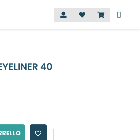
YELINER 40
RRELLO
favorite_border