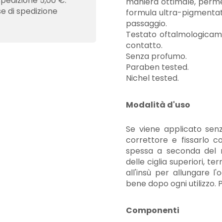
spedizione 5,00 €.
maniera ottimale, perme
se di spedizione
formula ultra-pigmentat
passaggio.
Testato oftalmologicamen
contatto.
Senza profumo.
Paraben tested.
Nichel tested.
Modalità d'uso
Se viene applicato sen
correttore e fissarlo c
spessa a seconda del ri
delle ciglia superiori, 
all'insù per allungare l'
bene dopo ogni utilizzo. 
Componenti