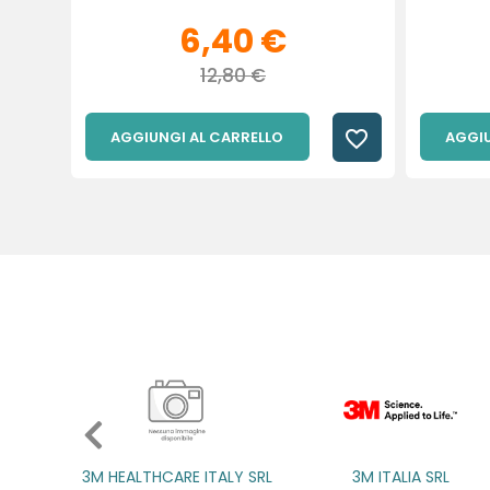
6,40 €
12,80 €
favorite_border
AGGIUNGI AL CARRELLO
AGGIU
3M ITALIA SRL
A.B