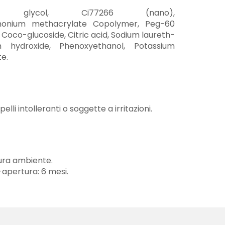
e glycol, Ci77266 (nano),
monium methacrylate Copolymer, Peg-60
 Coco-glucoside, Citric acid, Sodium laureth-
 hydroxide, Phenoxyethanol, Potassium
e.
 pelli intolleranti o soggette a irritazioni.
ra ambiente.
-apertura: 6 mesi.