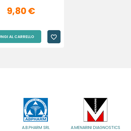
9,80 €
favorite_border
NGI AL CARRELLO
.PHARM SRL
A.MENARINI DIAGNOSTICS
A.MENAR