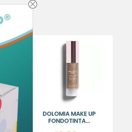
NCHE
×
×
×
sta
 OSI
DOLOMIA MAKE UP
FONDOTINTA...