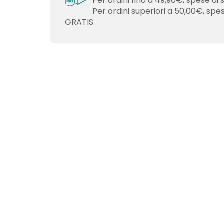
Per ordini fino a 49,90€, spese di 
Per ordini superiori a 50,00€, spe
GRATIS.