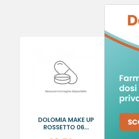
POT
C
A
De
No
A
dei
add_circle_outline
DOLOMIA MAKE UP
D
ROSSETTO 06...