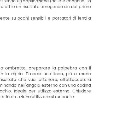
ttendo un'applicazione facile e continua. La
a offre un risultato omogeneo sin dal primo
te su occhi sensibili e portatori di lenti a
za ombretto, preparare la palpebra con il
on la cipria. Traccia una linea, più o meno
sultato che vuoi ottenere, all'attaccatura
terminando nell'angolo esterno con una codina
occhio. Ideale per utilizzo esterno. Chiudere
Per la rimozione utilizzare struccante.