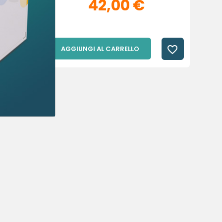
42,00 €
favorite_border
favorite_border
AGGIUNGI AL CARRELLO