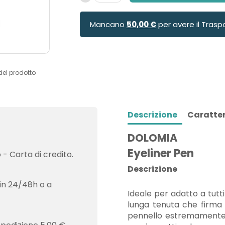
Mancano
50,00 €
per avere il Trasp
del prodotto
Descrizione
Caratter
DOLOMIA
Eyeliner Pen
- Carta di credito.
Descrizione
in 24/48h o a
Ideale per adatto a tutti 
lunga tenuta che firma 
pennello estremamente p