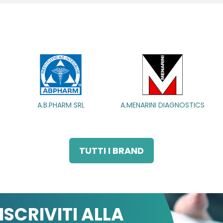
ARM SRL
A.MENARINI DIAGNOSTICS
A.MENARINI
IND.FARM.RIUN.
TUTTI I BRAND
ISCRIVITI ALLA