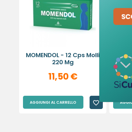
add_circle_outline
MOMENDOL - 12 Cps Molli
KETO
220 Mg
11,50 €
favorite_border
AGGIUNGI AL CARRELLO
AGGIU