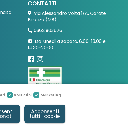
CONTATTI
endita
Via Alessandro Volta 1/A, Carate
Brianza (MB)
0362 903676
Da lunedì a sabato, 8.00-13.00 e
14.30-20.00
ari
Statistici
Marketing
senti
Acconsenti
 Powered By
Due Elle Web
ionati
tutti i cookie