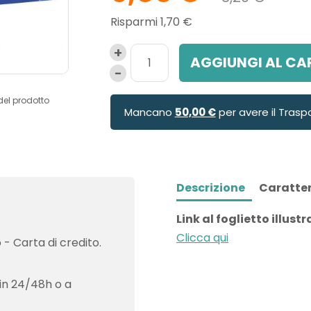
Risparmi 1,70 €
AGGIUNGI AL CA
del prodotto
Mancano
50,00 €
per avere il Trasp
Descrizione
Caratter
Link al foglietto illustr
Clicca qui
- Carta di credito.
in 24/48h o a