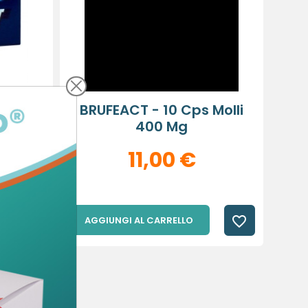
r Riv
BRUFEACT - 10 Cps Molli
400 Mg
11,00 €
favorite_border
favorite_border
AGGIUNGI AL CARRELLO
×
×
×
sta