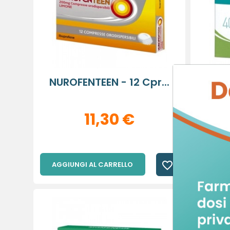
NUROFENTEEN - 12 Cpr...
OKITA
11,30 €
favorite_border
AGGIUNGI AL CARRELLO
AGGIU
C
A
De
No
A
dei