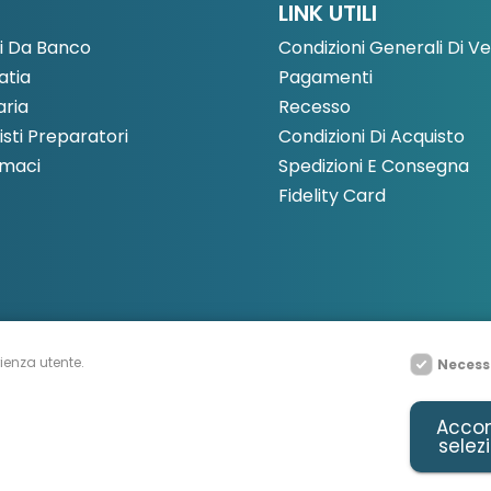
LINK UTILI
i Da Banco
Condizioni Generali Di V
tia
Pagamenti
aria
Recesso
sti Preparatori
Condizioni Di Acquisto
rmaci
Spedizioni E Consegna
Fidelity Card
rienza utente.
Necess
Accon
 Rights Reserved Farmacia Merati - P.IVA e C.F. 11445820969 - Designed &
selez
Agency
&
Staralab.com
Privacy Policy
-
Cookie Policy