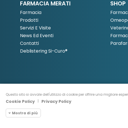
FARMACIA MERATI
SHOP
Farmacia
Farmac
Prodotti
Omeopa
Servizi E Visite
Veterin
News Ed Eventi
Farmaci
Contatti
Parafa
Deblistering Si-Curo®
Questo sito si avvale dell'utilizzo di cookie per offrire una migliore espe
Cookie Policy
|
Privacy Policy
Mostra di più
© CopyRight 2022 - All
Cookie necessari