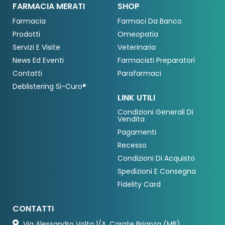
FARMACIA MERATI
SHOP
Farmacia
Farmaci Da Banco
Prodotti
Omeopatia
Servizi E Visite
Veterinaria
News Ed Eventi
Farmacisti Preparatori
Contatti
Parafarmaci
Deblistering Si-Curo®
LINK UTILI
Condizioni Generali Di
Vendita
Pagamenti
Recesso
Condizioni Di Acquisto
Spedizioni E Consegna
Fidelity Card
CONTATTI
Via Alessandro Volta 1/A, Carate Brianza (MB)