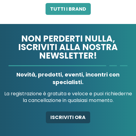
3M ITALIA SRL
A.B.PHARM SRL
TUTTI I BRAND
NON PERDERTI NULLA,
ISCRIVITI ALLA NOSTRA
NEWSLETTER!
A.MENARINI
A.MENARINI
DIAGNOSTICS
IND.FARM.RIUN.SRL
Novità, prodotti, eventi, incontri con
specialisti.
La registrazione è gratuita e veloce e puoi richiederne
la cancellazione in qualsiasi momento.
AB-GLOBAL SRL
ABBATE A&V PHARMA
ISCRIVITI ORA
SRL