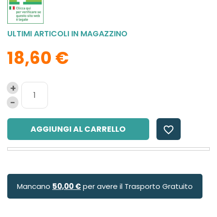
ULTIMI ARTICOLI IN MAGAZZINO
18,60 €
AGGIUNGI AL CARRELLO
favorite_border
Mancano
50,00 €
per avere il Trasporto Gratuito