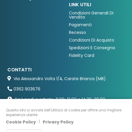
LINK UTILI
Condizioni Generali Di
Vendita
Pagamenti
Recesso
Condizioni Di Acquisto
Spedizioni E Consegna
Fidelity Card
CONTATTI
Via Alessandro Volta 1/A, Carate Brianza (MB)
0362 903676
Da lunedì a sabato, 8.00-13.00 e 14.30-20.00
Questo sito si avvale dell'utilizzo di cookie per offrire una migliore
esperienza utente.
Cookie Policy
|
Privacy Policy