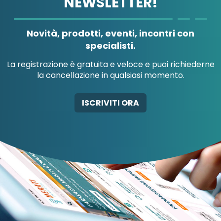
NEWSLETTER!
A.MENARINI
A.MENARINI
DIAGNOSTICS
IND.FARM.RIUN.SRL
Novità, prodotti, eventi, incontri con
specialisti.
La registrazione è gratuita e veloce e puoi richiederne
la cancellazione in qualsiasi momento.
AB-GLOBAL SRL
ABBATE A&V PHARMA
ISCRIVITI ORA
SRL