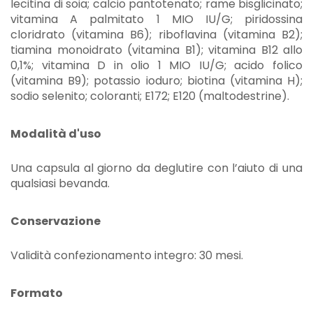
lecitina di soia; calcio pantotenato; rame bisglicinato;
vitamina A palmitato 1 MIO IU/G; piridossina
cloridrato (vitamina B6); riboflavina (vitamina B2);
tiamina monoidrato (vitamina B1); vitamina B12 allo
0,1%; vitamina D in olio 1 MIO IU/G; acido folico
(vitamina B9); potassio ioduro; biotina (vitamina H);
sodio selenito; coloranti; E172; E120 (maltodestrine).
Modalità d'uso
Una capsula al giorno da deglutire con l’aiuto di una
qualsiasi bevanda.
Conservazione
Validità confezionamento integro: 30 mesi.
Formato