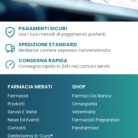
PAGAMENTI SICURI
Usa i tuoi metodi
di pagamento preferiti.
SPEDIZIONE STANDARD
Mediante corriere espresso convenzionato
CONSEGNA RAPIDA
Consegna rapida in 24h
nei comuni serviti.
FARMACIA MERATI
SHOP
Farmacia
Farmaci Da Banco
Prodotti
Omeopatia
Servizi E Visite
Veterinaria
News Ed Eventi
Farmacisti Preparatori
Contatti
Parafarmaci
Deblistering Si-Curo®