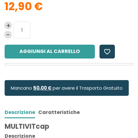
12,90 €
AGGIUNGI AL CARRELLO
favorite_border
Mancano
50,00 €
per avere il Trasporto Gratuito
Descrizione
Caratteristiche
MULTIVITcap
Descrizione