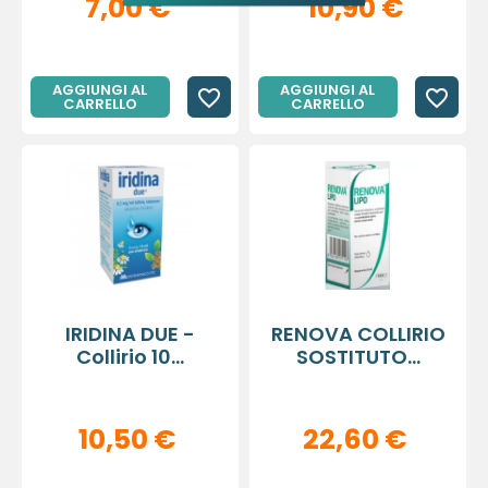
7,00 €
10,90 €
AGGIUNGI AL
AGGIUNGI AL
favorite_border
favorite_border
CARRELLO
CARRELLO
IRIDINA DUE -
RENOVA COLLIRIO
Collirio 10...
SOSTITUTO...
10,50 €
22,60 €