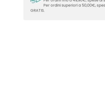
Per ordini fino a 49,90€, spese di 
Per ordini superiori a 50,00€, spe
GRATIS.