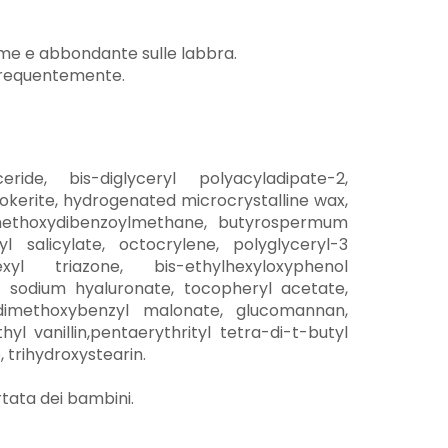
me e abbondante sulle labbra.
 frequentemente.
ceride, bis-diglyceryl polyacyladipate-2,
zokerite, hydrogenated microcrystalline wax,
methoxydibenzoylmethane, butyrospermum
yl salicylate, octocrylene, polyglyceryl-3
exyl triazone, bis-ethylhexyloxyphenol
, sodium hyaluronate, tocopheryl acetate,
ydimethoxybenzyl malonate, glucomannan,
hyl vanillin,pentaerythrityl tetra-di-t-butyl
trihydroxystearin.
tata dei bambini.