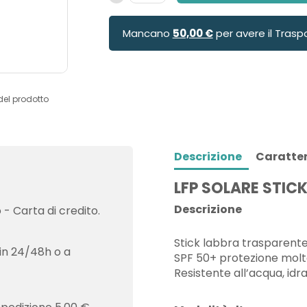
Mancano
50,00 €
per avere il Trasp
del prodotto
Descrizione
Caratter
LFP SOLARE STIC
Descrizione
- Carta di credito.
Stick labbra trasparente
in 24/48h o a
SPF 50+ protezione molto
Resistente all’acqua, idr