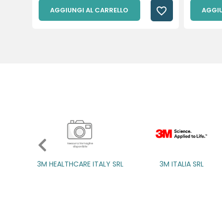
favorite_border
AGGIUNGI AL CARRELLO
AGGIU
3M ITALIA SRL
A.B.PH