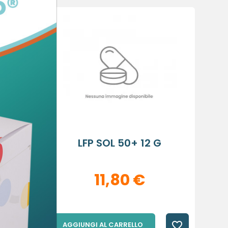
×
×
×
sta
PRAY
LFP SOL 50+ 12 G
11,80 €
favorite_border
favorite_border
AGGIUNGI AL CARRELLO