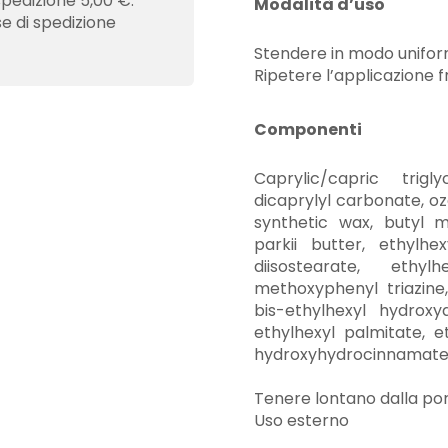
spedizione 5,00 €.
Modalità d’uso
se di spedizione
Stendere in modo unifor
Ripetere l’applicazione
Componenti
Caprylic/capric trigly
dicaprylyl carbonate, o
synthetic wax, butyl 
parkii butter, ethylhex
diisostearate, ethylh
methoxyphenyl triazine
bis-ethylhexyl hydrox
ethylhexyl palmitate, et
hydroxyhydrocinnamate, 
Tenere lontano dalla por
Uso esterno