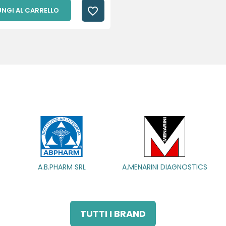
favorite_border
NGI AL CARRELLO
ARM SRL
A.MENARINI DIAGNOSTICS
A.MENARINI
IND.FARM.RIUN.
TUTTI I BRAND