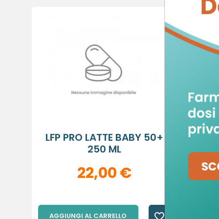
C
A
De
No
A
LFP PRO LATTE BABY 50+
LFP 
dei
250 ML
add_circle_outline
22,00 €
favorite_border
AGGIUNGI AL CARRELLO
AGGIU