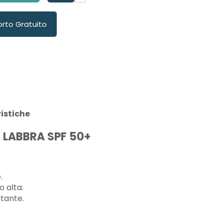
orto Gratuito
istiche
K LABBRA SPF 50+
.
 alta.
atante.