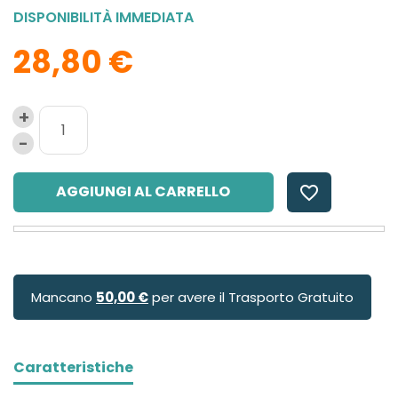
DISPONIBILITÀ IMMEDIATA
28,80 €
AGGIUNGI AL CARRELLO
favorite_border
Mancano
50,00 €
per avere il Trasporto Gratuito
Caratteristiche