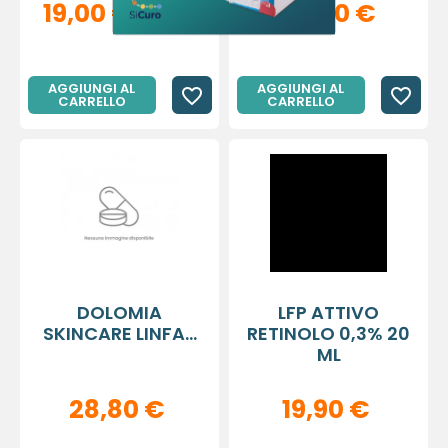
19,00 €
45,40 €
37,99 €
AGGIUNGI AL
AGGIUNGI AL
favorite_border
favorite_border
CARRELLO
CARRELLO
DOLOMIA
LFP ATTIVO
SKINCARE LINFA...
RETINOLO 0,3% 20
ML
28,80 €
19,90 €