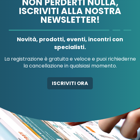
NON PERDERTI NULLA,
ISCRIVITI ALLA NOSTRA
NEWSLETTER!
A.MENARINI
A.MENARINI
DIAGNOSTICS
IND.FARM.RIUN.SRL
Novità, prodotti, eventi, incontri con
specialisti.
La registrazione è gratuita e veloce e puoi richiederne
la cancellazione in qualsiasi momento.
AB-GLOBAL SRL
ABBATE A&V PHARMA
ISCRIVITI ORA
SRL