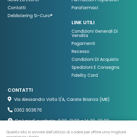
Contatti
Parafarmaci
Deblistering Si-Curo®
LINK UTILI
Condizioni Generali Di
Vendita
Pagamenti
Recesso
Condizioni Di Acquisto
Spedizioni E Consegna
Fidelity Card
CONTATTI
Via Alessandro Volta 1/A, Carate Brianza (MB)
0362 903676
Da lunedì a sabato, 8.00-13.00 e 14.30-20.00
Questo sito si avvale dell'utilizzo di cookie per offrire una migliore
esperienza utente.