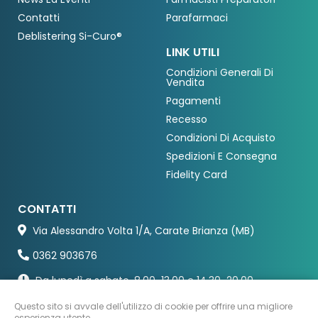
Contatti
Parafarmaci
Deblistering Si-Curo®
LINK UTILI
Condizioni Generali Di
Vendita
Pagamenti
Recesso
Condizioni Di Acquisto
Spedizioni E Consegna
Fidelity Card
CONTATTI
Via Alessandro Volta 1/A, Carate Brianza (MB)
0362 903676
Da lunedì a sabato, 8.00-13.00 e 14.30-20.00
Questo sito si avvale dell'utilizzo di cookie per offrire una migliore
esperienza utente.