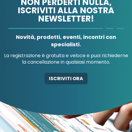
NON PERDERTI NULLA,
ISCRIVITI ALLA NOSTRA
NEWSLETTER!
A.B.PHARM SRL
A.MENARINI
A.MEN
DIAGNOSTICS
IND.FARM
Novità, prodotti, eventi, incontri con
specialisti.
La registrazione è gratuita e veloce e puoi richiederne
la cancellazione in qualsiasi momento.
A.MENARINI
A.MENARINI
DIAGNOSTICS
IND.FARM.RIUN.SRL
AB-GLOBAL SRL
ABBATE A
ISCRIVITI ORA
S
AB-GLOBAL SRL