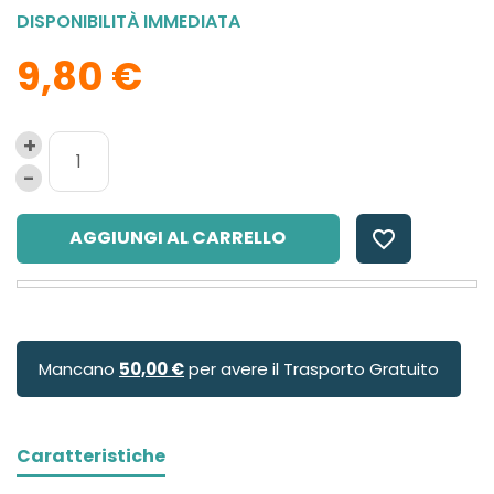
DISPONIBILITÀ IMMEDIATA
9,80 €
AGGIUNGI AL CARRELLO
favorite_border
Mancano
50,00 €
per avere il Trasporto Gratuito
Caratteristiche