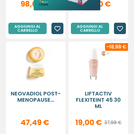
98,00 €
14,90 €
AGGIUNGI AL
AGGIUNGI AL
favorite_border
favorite_border
CARRELLO
CARRELLO
-18,99 €
NEOVADIOL POST-
LIFTACTIV
MENOPAUSE...
FLEXITEINT 45 30
ML
47,49 €
19,00 €
37,99 €