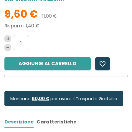
9,60 €
11,00 €
Risparmi 1,40 €
AGGIUNGI AL CARRELLO
favorite_border
Mancano
50,00 €
per avere il Trasporto Gratuito
Descrizione
Caratteristiche