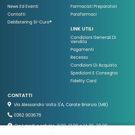
News Ed Eventi
Farmacisti Preparatori
Contatti
Parafarmaci
Deblistering Si-Curo®
LINK UTILI
Condizioni Generali Di
Vendita
Pagamenti
Recesso
Condizioni Di Acquisto
Spedizioni E Consegna
Fidelity Card
CONTATTI
Via Alessandro Volta 1/A, Carate Brianza (MB)
0362 903676
Da lunedì a sabato, 8.00-13.00 e 14.30-20.00