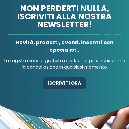
NON PERDERTI NULLA,
ISCRIVITI ALLA NOSTRA
NEWSLETTER!
A.MENARINI
A.MENARINI
DIAGNOSTICS
IND.FARM.RIUN.SRL
Novità, prodotti, eventi, incontri con
specialisti.
La registrazione è gratuita e veloce e puoi richiederne
la cancellazione in qualsiasi momento.
AB-GLOBAL SRL
ABBATE A&V PHARMA
ISCRIVITI ORA
SRL