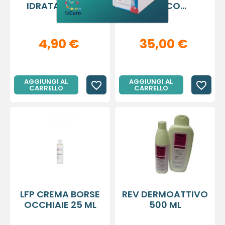
IDRATANTE IN...
TONICO...
4,90 €
35,00 €
AGGIUNGI AL
AGGIUNGI AL
favorite_border
favorite_border
CARRELLO
CARRELLO
LFP CREMA BORSE
REV DERMOATTIVO
OCCHIAIE 25 ML
500 ML