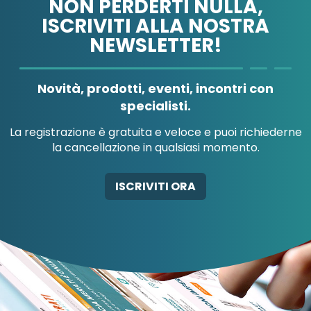
NON PERDERTI NULLA,
ISCRIVITI ALLA NOSTRA
NEWSLETTER!
A.MENARINI
A.MENARINI
DIAGNOSTICS
IND.FARM.RIUN.SRL
Novità, prodotti, eventi, incontri con
specialisti.
La registrazione è gratuita e veloce e puoi richiederne
la cancellazione in qualsiasi momento.
AB-GLOBAL SRL
ABBATE A&V PHARMA
ISCRIVITI ORA
SRL