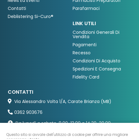
News Ed Eventi
Farmacisti Preparatori
Contatti
Parafarmaci
Deblistering Si-Curo®
LINK UTILI
Condizioni Generali Di
Vendita
Pagamenti
Recesso
Condizioni Di Acquisto
Spedizioni E Consegna
Fidelity Card
CONTATTI
Via Alessandro Volta 1/A, Carate Brianza (MB)
0362 903676
Da lunedì a sabato, 8.00-13.00 e 14.30-20.00
Questo sito si avvale dell'utilizzo di cookie per offrire una migliore