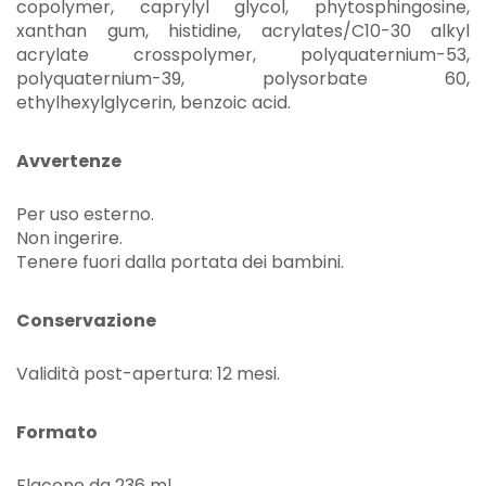
copolymer, caprylyl glycol, phytosphingosine,
xanthan gum, histidine, acrylates/C10-30 alkyl
acrylate crosspolymer, polyquaternium-53,
polyquaternium-39, polysorbate 60,
ethylhexylglycerin, benzoic acid.
Avvertenze
Per uso esterno.
Non ingerire.
Tenere fuori dalla portata dei bambini.
Conservazione
Validità post-apertura: 12 mesi.
Formato
Flacone da 236 ml.