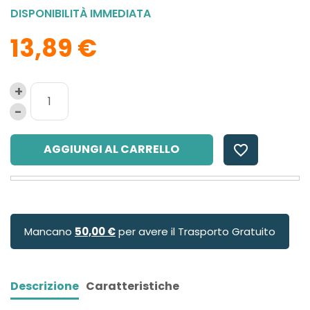
DISPONIBILITÀ IMMEDIATA
13,89 €
AGGIUNGI AL CARRELLO
favorite_border
Mancano
50,00 €
per avere il Trasporto Gratuito
Descrizione
Caratteristiche