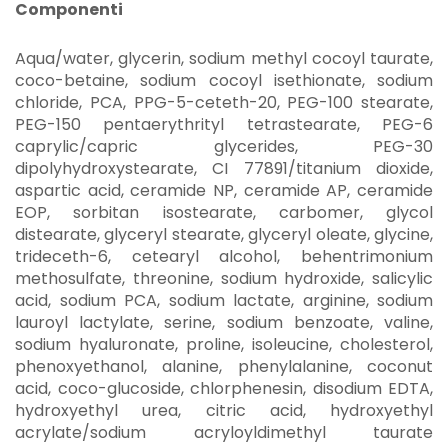
Componenti
Aqua/water, glycerin, sodium methyl cocoyl taurate,
coco-betaine, sodium cocoyl isethionate, sodium
chloride, PCA, PPG-5-ceteth-20, PEG-100 stearate,
PEG-150 pentaerythrityl tetrastearate, PEG-6
caprylic/capric glycerides, PEG-30
dipolyhydroxystearate, CI 77891/titanium dioxide,
aspartic acid, ceramide NP, ceramide AP, ceramide
EOP, sorbitan isostearate, carbomer, glycol
distearate, glyceryl stearate, glyceryl oleate, glycine,
trideceth-6, cetearyl alcohol, behentrimonium
methosulfate, threonine, sodium hydroxide, salicylic
acid, sodium PCA, sodium lactate, arginine, sodium
lauroyl lactylate, serine, sodium benzoate, valine,
sodium hyaluronate, proline, isoleucine, cholesterol,
phenoxyethanol, alanine, phenylalanine, coconut
acid, coco-glucoside, chlorphenesin, disodium EDTA,
hydroxyethyl urea, citric acid, hydroxyethyl
acrylate/sodium acryloyldimethyl taurate