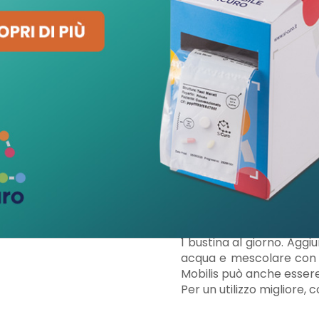
Manganese
Crea nuova lista
Calcio
1
Annulla
Accedi
Fosforo
1
Annulla
Crea lista dei desideri
Zinco
Potassio
2
Magnesio
3
Collagene idrolizzato
Acido ialuronico
*VNR: Valori Nutritivi di 
Modalità d'uso
1 bustina al giorno. Aggi
acqua e mescolare con c
Mobilis può anche essere 
Per un utilizzo miglior