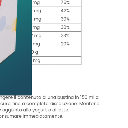
7,1 mg
1,6 mg
75%
.524 mg
335 mg
42%
.000 mg
220 mg
30%
14 mg
3,1 mg
30%
.190 mg
482 mg
23%
58 mg
79 mg
20%
2,0 g
54 mg
Riferimento
ungere il contenuto di una bustina in 150 ml di
ura fino a completa dissoluzione. Meritene
aggiunto allo yogurt o al latte.
e, consumare immediatamente.