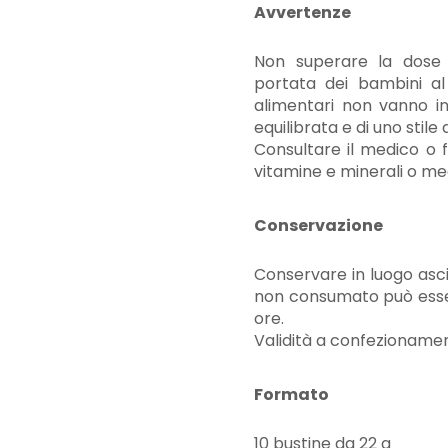
Avvertenze
Non superare la dose g
portata dei bambini al 
alimentari non vanno in
equilibrata e di uno stile 
Consultare il medico o 
vitamine e minerali o med
Conservazione
Conservare in luogo asciu
non consumato può esser
ore.
Validità a confezionamen
Formato
10 bustine da 22 g