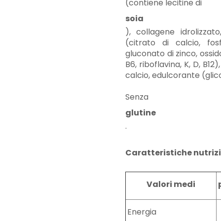
(contiene lecitine di
soia
), collagene idrolizza
(citrato di calcio, fo
gluconato di zinco, ossid
B6, riboflavina, K, D, B12)
calcio, edulcorante (glicos
Senza
glutine
.
Caratteristiche nutriz
Valori medi
Energia