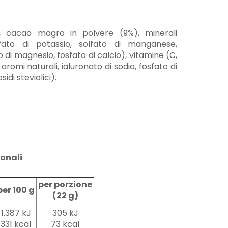
to, cacao magro in polvere (9%), minerali
sfato di potassio, solfato di manganese,
o di magnesio, fosfato di calcio), vitamine (C,
, aromi naturali, ialuronato di sodio, fosfato di
idi steviolici).
ionali
per porzione
per 100 g
(22 g)
1.387 kJ
305 kJ
331 kcal
73 kcal