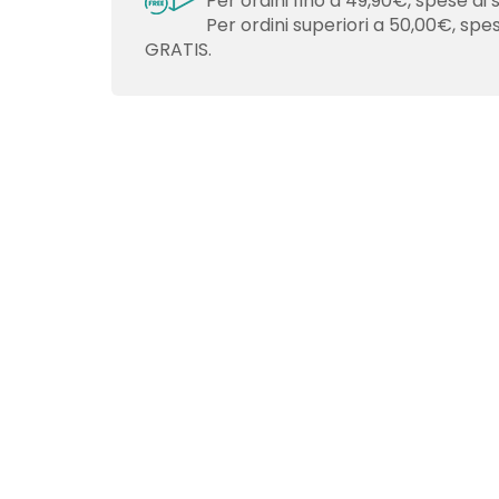
Per ordini fino a 49,90€, spese di 
Per ordini superiori a 50,00€, spe
GRATIS.