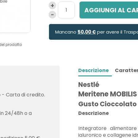
AGGIUNGI AL CA
Mancano
50,00 €
per avere il Trasp
del prodotto
Descrizione
Caratter
Nestlé
Meritene MOBILIS
- Carta di credito.
Gusto Cioccolato
in 24/48h o a
Descrizione
Integratore alimentare
ialuronico e collagene idr