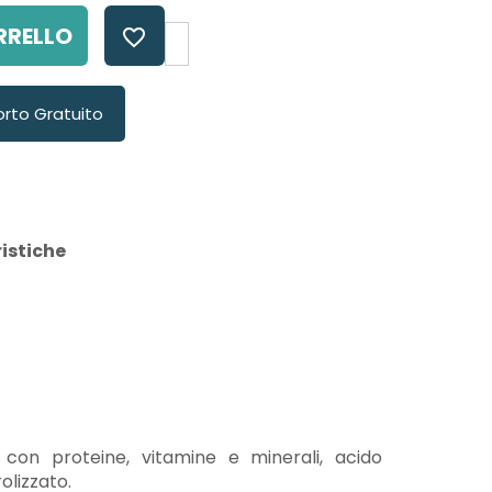
RRELLO
favorite_border
orto Gratuito
istiche
 con proteine, vitamine e minerali, acido
olizzato.