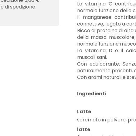
spedizione 5,00 €.
La vitamina C contribu
se di spedizione
normale funzione delle ca
Il manganese contribu
connettivo, legato a carti
Ricco di proteine di alt
della massa muscolare,
normale funzione musco
La vitamina D e il cal
muscoli sani.
Con edulcorante. Senza
naturalmente presenti, e
Con aromi naturali e stev
Ingredienti
Latte
scremato in polvere, pro
latte