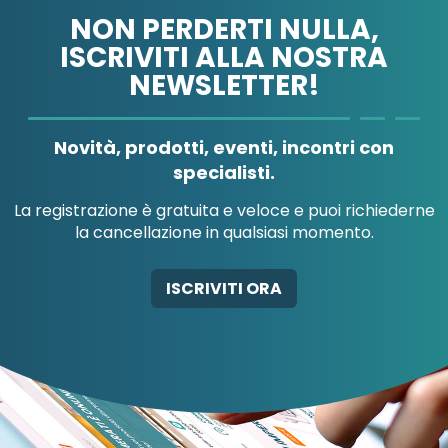
NON PERDERTI NULLA,
ISCRIVITI ALLA NOSTRA
NEWSLETTER!
A.B.PHARM SRL
A.MENARINI
DIAGNOSTICS
Novità, prodotti, eventi, incontri con
specialisti.
La registrazione è gratuita e veloce e puoi richiederne
la cancellazione in qualsiasi momento.
A.MENARINI
A.MENARINI
DIAGNOSTICS
IND.FARM.RIUN.SRL
AB-GLOBAL SRL
ISCRIVITI ORA
AB-GLOBAL SRL