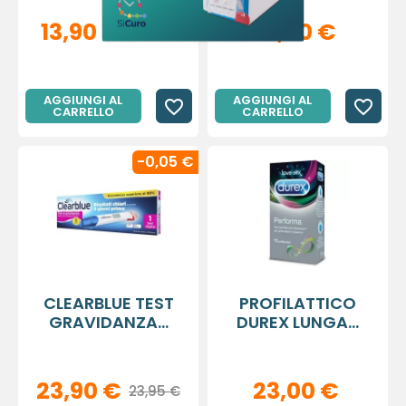
13,90 €
13,50 €
19,90 €
AGGIUNGI AL
AGGIUNGI AL
favorite_border
favorite_border
CARRELLO
CARRELLO
-0,05 €
CLEARBLUE TEST
PROFILATTICO
GRAVIDANZA...
DUREX LUNGA...
23,90 €
23,00 €
23,95 €