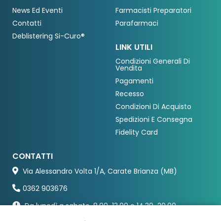
News Ed Eventi
Farmacisti Preparatori
Contatti
Parafarmaci
Deblistering Si-Curo®
LINK UTILI
Condizioni Generali Di
Vendita
Pagamenti
Recesso
Condizioni Di Acquisto
Spedizioni E Consegna
Fidelity Card
CONTATTI
Via Alessandro Volta 1/A, Carate Brianza (MB)
0362 903676
Da lunedì a sabato, 8.00-13.00 e 14.30-20.00