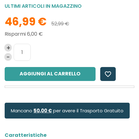
ULTIMI ARTICOLI IN MAGAZZINO
46,99 €
52,99 €
Risparmi 6,00 €
AGGIUNGI AL CARRELLO
favorite_border
Mancano
50,00 €
per avere il Trasporto Gratuito
Caratteristiche