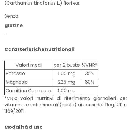
(Carthamus tinctorius L.) fiori e.s.
Senza
glutine
.
Caratteristiche nutrizionali
Valori medi
per 2 buste
%VNR*
Potassio
600 mg
30%
Magnesio
225 mg
60%
Carnitina Carnipure
500 mg
*VNR: valori nutritivi di riferimento giornalieri per
vitamine e sali minerali (adulti) ai sensi del Reg. UE n.
1169/2011.
Modalità d'uso