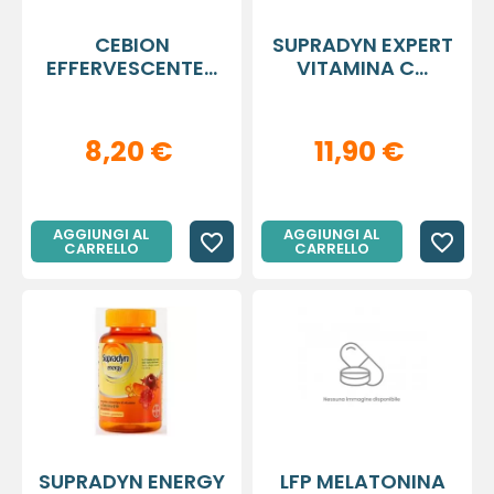
CEBION
SUPRADYN EXPERT
EFFERVESCENTE...
VITAMINA C...
8,20 €
11,90 €
AGGIUNGI AL
AGGIUNGI AL
favorite_border
favorite_border
CARRELLO
CARRELLO
SUPRADYN ENERGY
LFP MELATONINA