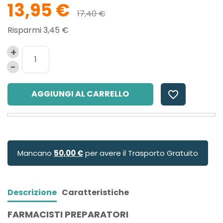
13,95 €
17,40 €
Risparmi 3,45 €
AGGIUNGI AL CARRELLO
favorite_border
Mancano
50,00 €
per avere il Trasporto Gratuito
Descrizione
Caratteristiche
FARMACISTI PREPARATORI