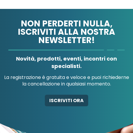
NON PERDERTI NULLA,
ISCRIVITI ALLA NOSTRA
NEWSLETTER!
A.MENARINI
A.MENARINI
DIAGNOSTICS
IND.FARM.RIUN.SRL
Novità, prodotti, eventi, incontri con
specialisti.
La registrazione è gratuita e veloce e puoi richiederne
la cancellazione in qualsiasi momento.
AB-GLOBAL SRL
ABBATE A&V PHARMA
ISCRIVITI ORA
SRL