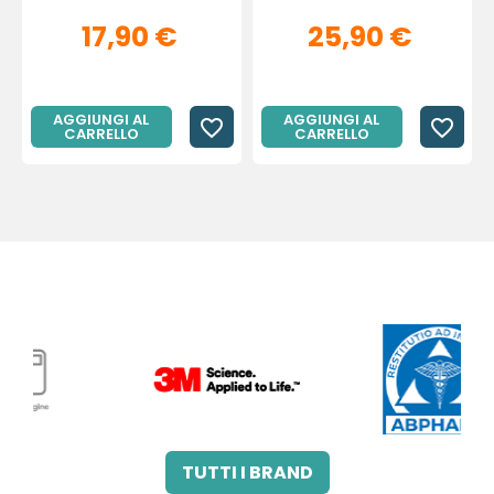
17,90 €
25,90 €
AGGIUNGI AL
AGGIUNGI AL
favorite_border
favorite_border
CARRELLO
CARRELLO
3M ITALIA SRL
A.B.PHARM SRL
TUTTI I BRAND