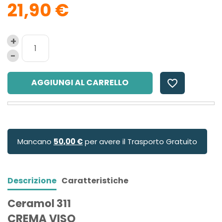
21,90 €
AGGIUNGI AL CARRELLO
favorite_border
Mancano
50,00 €
per avere il Trasporto Gratuito
Descrizione
Caratteristiche
Ceramol 311
CREMA VISO