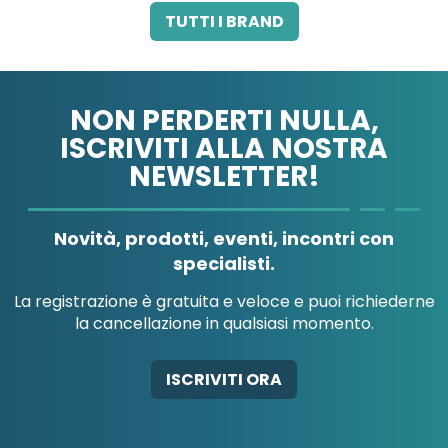
3M ITALIA SRL
A.B.PHARM SRL
TUTTI I BRAND
NON PERDERTI NULLA,
ISCRIVITI ALLA NOSTRA
NEWSLETTER!
A.MENARINI
A.MENARINI
DIAGNOSTICS
IND.FARM.RIUN.SRL
Novità, prodotti, eventi, incontri con
specialisti.
La registrazione è gratuita e veloce e puoi richiederne
la cancellazione in qualsiasi momento.
AB-GLOBAL SRL
ABBATE A&V PHARMA
ISCRIVITI ORA
SRL