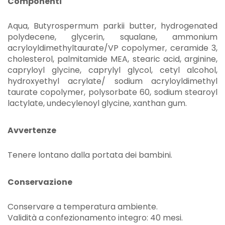
Componenti
Aqua, Butyrospermum parkii butter, hydrogenated
polydecene, glycerin, squalane, ammonium
acryloyldimethyltaurate/VP copolymer, ceramide 3,
cholesterol, palmitamide MEA, stearic acid, arginine,
capryloyl glycine, caprylyl glycol, cetyl alcohol,
hydroxyethyl acrylate/ sodium acryloyldimethyl
taurate copolymer, polysorbate 60, sodium stearoyl
lactylate, undecylenoyl glycine, xanthan gum.
Avvertenze
Tenere lontano dalla portata dei bambini.
Conservazione
Conservare a temperatura ambiente.
Validità a confezionamento integro: 40 mesi.