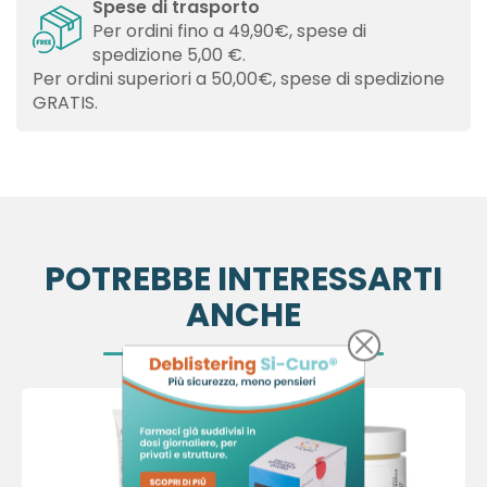
Spese di trasporto
Per ordini fino a 49,90€, spese di
spedizione 5,00 €.
Per ordini superiori a 50,00€, spese di spedizione
GRATIS.
POTREBBE INTERESSARTI
ANCHE
×
×
Crea lista dei desideri
Accedi
×
Devi avere effettuato l'accesso per salvare dei
Nome lista dei desideri
Aggiungi alla lista dei desideri
prodotti nella tua lista dei desideri.
Crea nuova lista
add_circle_outline