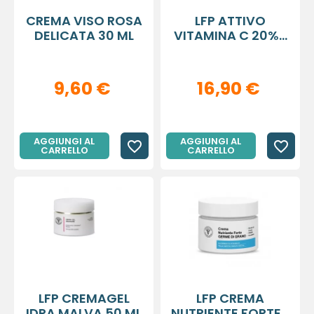
CREMA VISO ROSA
LFP ATTIVO
DELICATA 30 ML
VITAMINA C 20%...
9,60 €
16,90 €
AGGIUNGI AL
AGGIUNGI AL
favorite_border
favorite_border
CARRELLO
CARRELLO
LFP CREMAGEL
LFP CREMA
IDRA MALVA 50 ML
NUTRIENTE FORTE...