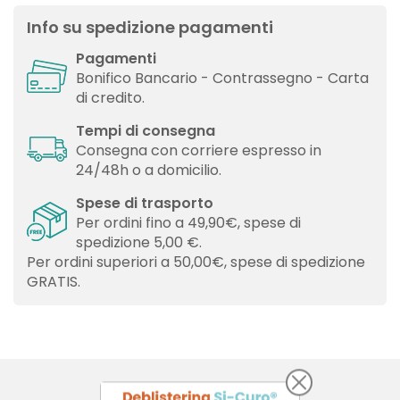
Info su spedizione pagamenti
Pagamenti
Bonifico Bancario - Contrassegno - Carta
di credito.
Tempi di consegna
Consegna con corriere espresso in
24/48h o a domicilio.
Spese di trasporto
Per ordini fino a 49,90€, spese di
spedizione 5,00 €.
Per ordini superiori a 50,00€, spese di spedizione
GRATIS.
×
×
Crea lista dei desideri
Accedi