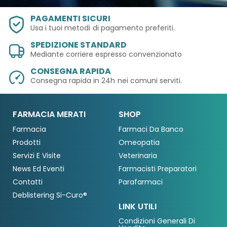
PAGAMENTI SICURI
Usa i tuoi metodi
di pagamento preferiti.
SPEDIZIONE STANDARD
Mediante corriere espresso convenzionato
CONSEGNA RAPIDA
Consegna rapida in 24h
nei comuni serviti.
FARMACIA MERATI
SHOP
Farmacia
Farmaci Da Banco
Prodotti
Omeopatia
Servizi E Visite
Veterinaria
News Ed Eventi
Farmacisti Preparatori
Contatti
Parafarmaci
Deblistering Si-Curo®
LINK UTILI
Condizioni Generali Di