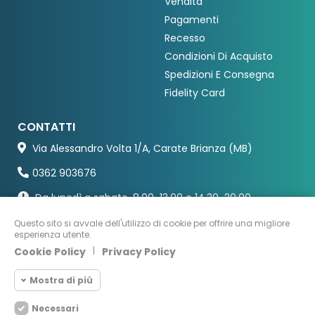
Vendita
Pagamenti
Recesso
Condizioni Di Acquisto
Spedizioni E Consegna
Fidelity Card
CONTATTI
Via Alessandro Volta 1/A, Carate Brianza (MB)
0362 903676
Da lunedì a sabato, 8.00-13.00 e 14.30-20.00
Questo sito si avvale dell'utilizzo di cookie per offrire una migliore
esperienza utente.
Cookie Policy
|
Privacy Policy
Mostra di più
Necessari