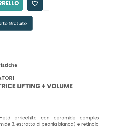
RRELLO
favorite_border
orto Gratuito
istiche
ATORI
ICE LIFTING + VOLUME
i-età arricchito con ceramide complex
ide 3, estratto di peonia bianca) e retinolo.