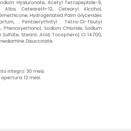
Sodium Hyaluronate, Acetyl Tetrapeptide-9,
 Alba, Ceteareth-12, Cetearyl Alcohol,
d, Dimethicone, Hydrogenated Palm Glycerides
arfum, Pentaerythrityl Tetra-Di-Tbutyl
 Phenoxyethanol, Sodium Chloride, Sodium
Sulfate, Stearic Acid, Tocopherol, Ci 14700,
lenediamine Disuccinate.
to integro: 30 mesi.
-apertura: 12 mesi.