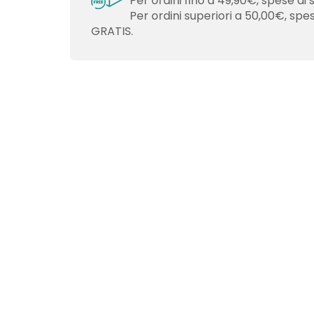
Per ordini fino a 49,90€, spese di 
Per ordini superiori a 50,00€, spe
GRATIS.