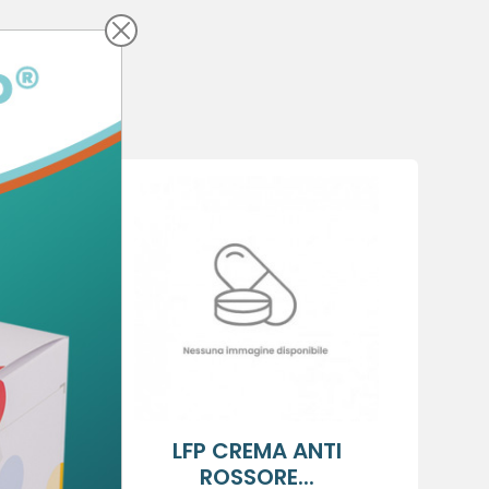
NCHE
×
×
×
sta
ANTE
LFP CREMA ANTI
ROSSORE...