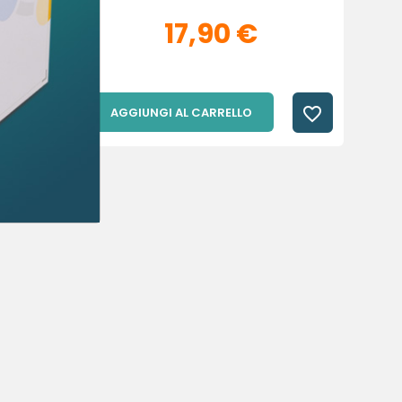
17,90 €
favorite_border
favorite_border
AGGIUNGI AL CARRELLO