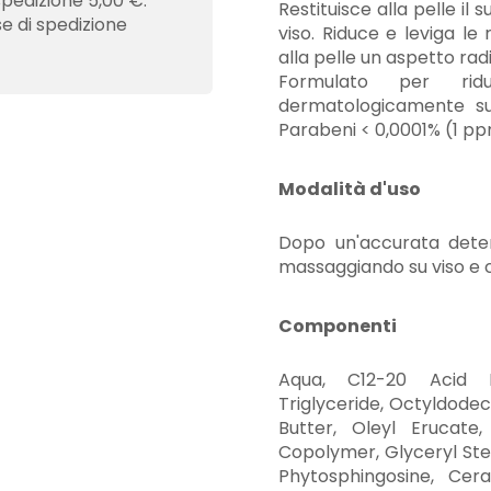
spedizione 5,00 €.
Restituisce alla pelle il
se di spedizione
viso. Riduce e leviga le
alla pelle un aspetto rad
Formulato per ridu
dermatologicamente su 
Parabeni < 0,0001% (1 pp
Modalità d'uso
Dopo un'accurata deter
massaggiando su viso e 
Componenti
Aqua, C12-20 Acid Pe
Triglyceride, Octyldode
Butter, Oleyl Erucate
Copolymer, Glyceryl Ste
Phytosphingosine, Cera