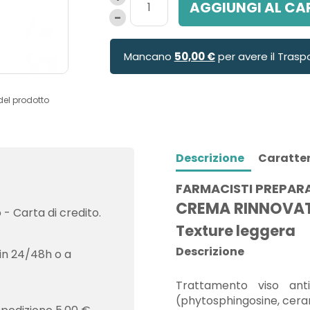
AGGIUNGI AL CA
Mancano
50,00 €
per avere il Trasp
del prodotto
Descrizione
Caratter
FARMACISTI PREPAR
CREMA RINNOVATR
- Carta di credito.
Texture leggera
Descrizione
in 24/48h o a
Trattamento viso ant
(phytosphingosine, ceram