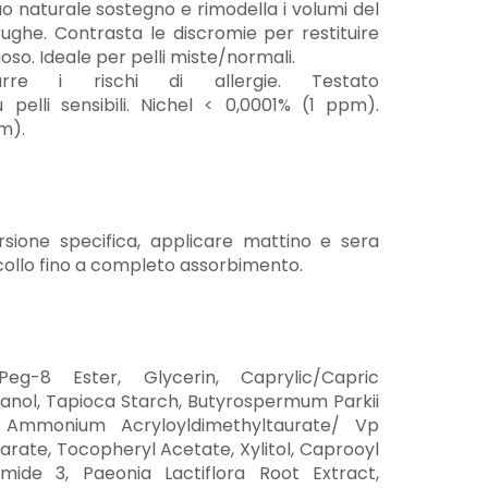
 suo naturale sostegno e rimodella i volumi del
 rughe. Contrasta le discromie per restituire
ioso. Ideale per pelli miste/normali.
rre i rischi di allergie. Testato
pelli sensibili. Nichel < 0,0001% (1 ppm).
m).
sione specifica, applicare mattino e sera
collo fino a completo assorbimento.
g-8 Ester, Glycerin, Caprylic/Capric
canol, Tapioca Starch, Butyrospermum Parkii
, Ammonium Acryloyldimethyltaurate/ Vp
arate, Tocopheryl Acetate, Xylitol, Caprooyl
mide 3, Paeonia Lactiflora Root Extract,