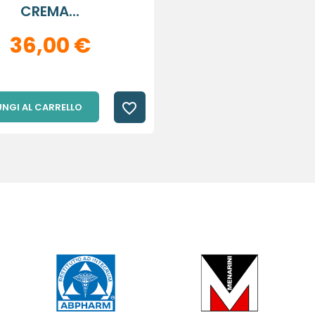
CREMA...
36,00 €
favorite_border
NGI AL CARRELLO