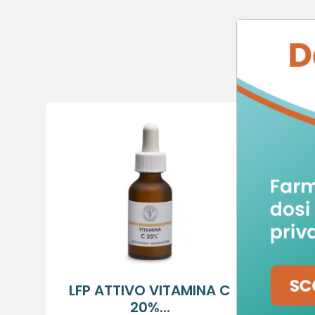
POT
C
A
De
No
A
dei
add_circle_outline
LFP ATTIVO VITAMINA C
20%...