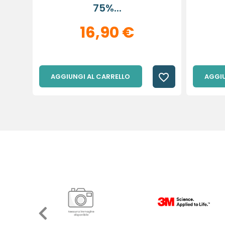
75%...
16,90 €
favorite_border
AGGIUNGI AL CARRELLO
AGGIU