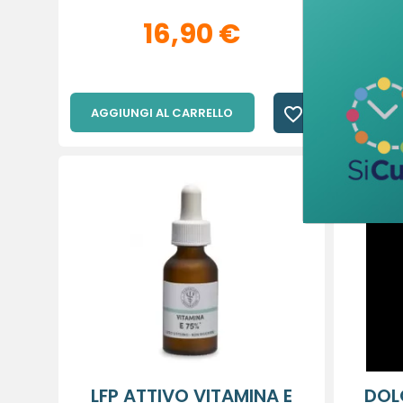
16,90 €
favorite_border
AGGIUNGI AL CARRELLO
AGGIU
LFP ATTIVO VITAMINA E
DOL