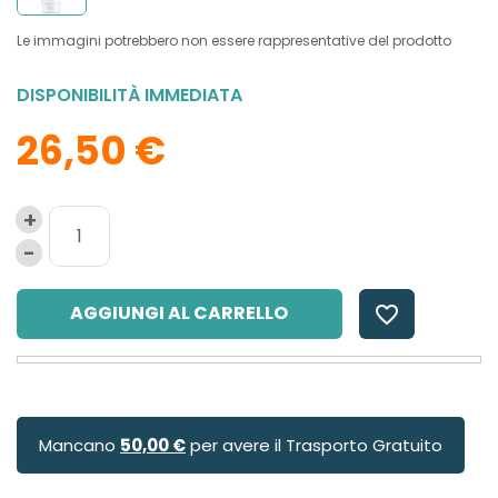
Le immagini potrebbero non essere rappresentative del prodotto
DISPONIBILITÀ IMMEDIATA
26,50 €
AGGIUNGI AL CARRELLO
favorite_border
Mancano
50,00 €
per avere il Trasporto Gratuito