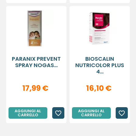
PARANIX PREVENT
BIOSCALIN
SPRAY NOGAS...
NUTRICOLOR PLUS
4...
17,99 €
16,10 €
AGGIUNGI AL
AGGIUNGI AL
favorite_border
favorite_border
CARRELLO
CARRELLO