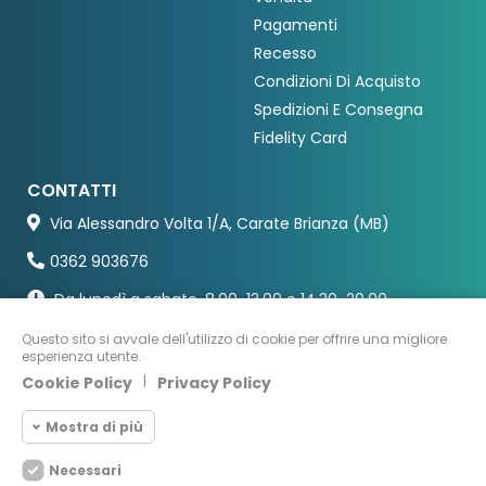
Pagamenti
Recesso
Condizioni Di Acquisto
Spedizioni E Consegna
Fidelity Card
CONTATTI
Via Alessandro Volta 1/A, Carate Brianza (MB)
0362 903676
Da lunedì a sabato, 8.00-13.00 e 14.30-20.00
Questo sito si avvale dell'utilizzo di cookie per offrire una migliore
esperienza utente.
Cookie Policy
|
Privacy Policy
Mostra di più
Necessari
Cookie necessari
Necessari