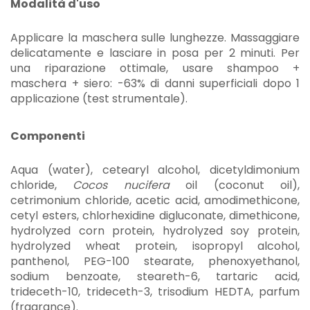
Modalità d'uso
Applicare la maschera sulle lunghezze. Massaggiare
delicatamente e lasciare in posa per 2 minuti. Per
una riparazione ottimale, usare shampoo +
maschera + siero: -63% di danni superficiali dopo 1
applicazione (test strumentale).
Componenti
Aqua (water), cetearyl alcohol, dicetyldimonium
chloride,
Cocos nucifera
oil (coconut oil),
cetrimonium chloride, acetic acid, amodimethicone,
cetyl esters, chlorhexidine digluconate, dimethicone,
hydrolyzed corn protein, hydrolyzed soy protein,
hydrolyzed wheat protein, isopropyl alcohol,
panthenol, PEG-100 stearate, phenoxyethanol,
sodium benzoate, steareth-6, tartaric acid,
trideceth-10, trideceth-3, trisodium HEDTA, parfum
(fragrance).