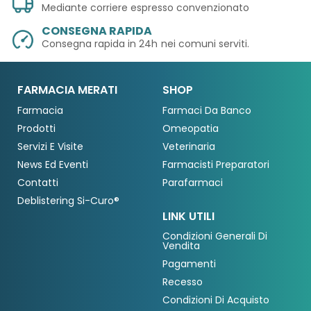
Mediante corriere espresso convenzionato
CONSEGNA RAPIDA
Consegna rapida in 24h
nei comuni serviti.
FARMACIA MERATI
SHOP
Farmacia
Farmaci Da Banco
Prodotti
Omeopatia
Servizi E Visite
Veterinaria
News Ed Eventi
Farmacisti Preparatori
Contatti
Parafarmaci
Deblistering Si-Curo®
LINK UTILI
Condizioni Generali Di
Vendita
Pagamenti
Recesso
Condizioni Di Acquisto