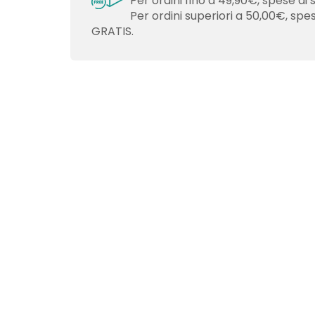
Per ordini fino a 49,90€, spese di 
Per ordini superiori a 50,00€, spe
GRATIS.