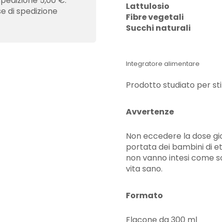
spedizione 5,00 €.
Lattulosio
se di spedizione
Fibre vegetali
Succhi naturali
Integratore alimentare
Prodotto studiato per stip
Avvertenze
Non eccedere la dose gior
portata dei bambini di età
non vanno intesi come sost
vita sano.
Formato
Flacone da 300 ml