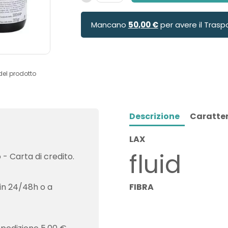
Mancano
50,00 €
per avere il Trasp
del prodotto
Descrizione
Caratter
LAX
fluid
- Carta di credito.
in 24/48h o a
FIBRA