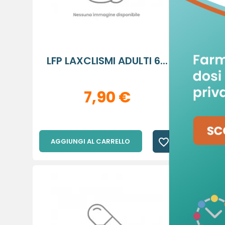
LFP LAXCLISMI ADULTI 6...
VE
C
A
7,90 €
De
No
A
dei
add_circle_outline
favorite_border
AGGIUNGI AL CARRELLO
AGGIU