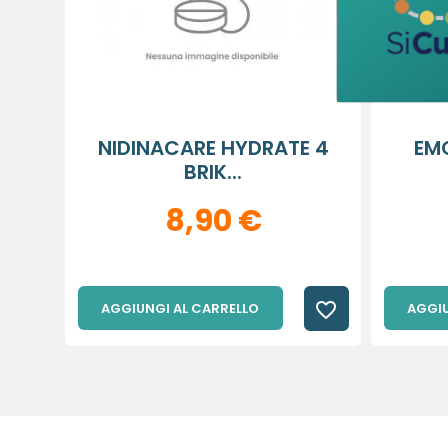
NIDINACARE HYDRATE 4
EM
BRIK...
8,90 €
favorite_border
AGGIUNGI AL CARRELLO
AGGIU