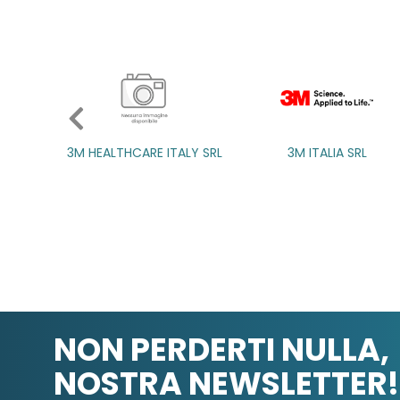
EALTHCARE ITALY SRL
3M ITALIA SRL
3M ITALIA SRL
A.B.P
A.B.P
NON PERDERTI NULLA,
NOSTRA NEWSLETTER!