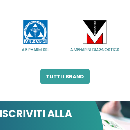
HARM SRL
HARM SRL
A.MENARINI DIAGNOSTICS
A.MENARINI DIAGNOSTICS
A.MENARIN
A.MENARIN
IND.FARM.RIU
IND.FARM.RIU
TUTTI I BRAND
ISCRIVITI ALLA