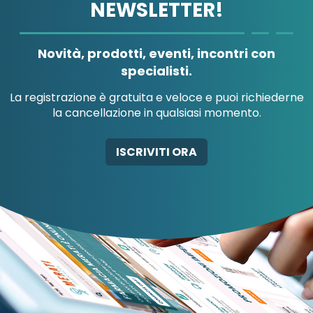
NEWSLETTER!
A.MENARINI
A.MENARINI
DIAGNOSTICS
IND.FARM.RIUN.SRL
Novità, prodotti, eventi, incontri con
specialisti.
La registrazione è gratuita e veloce e puoi richiederne
la cancellazione in qualsiasi momento.
AB-GLOBAL SRL
ABBATE A&V PHARMA
ISCRIVITI ORA
SRL