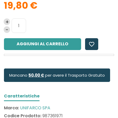
19,80 €
AGGIUNGI AL CARRELLO
favorite_border
Mancano
50,00 €
per avere il Trasporto Gratuito
Caratteristiche
Marca:
UNIFARCO SPA
Codice Prodotto:
987361971