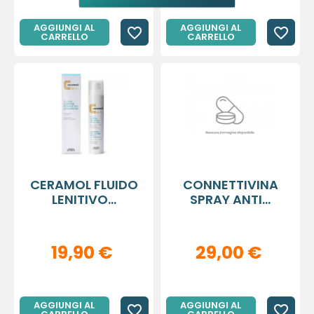
AGGIUNGI AL
AGGIUNGI AL
favorite_border
favorite_border
CARRELLO
CARRELLO
CERAMOL FLUIDO
CONNETTIVINA
LENITIVO...
SPRAY ANTI...
19,90 €
29,00 €
AGGIUNGI AL
AGGIUNGI AL
favorite_border
favorite_border